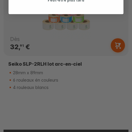
Peut-être plus tard
Dès
32,
€
91
Seiko SLP-2RLH lot arc-en-ciel
28mm x 89mm
6 rouleaux én couleurs
4 rouleaux blancs