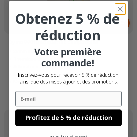
Obtenez 5 % de
Dès
2,
€
06
réduction
Dymo 99010 étiquettes compatibles
Votre première
28mm x 89mm
Thermique directe (top)
commande!
Adhésif amovible
260 étiquettes
Inscrivez-vous pour recevoir 5 % de réduction,
ainsi que des mises à jour et des promotions.
Noyau de 25mm
Email
Profitez de 5 % de réduction