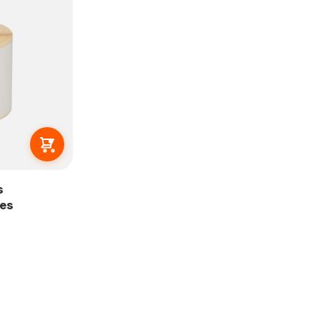
s
les