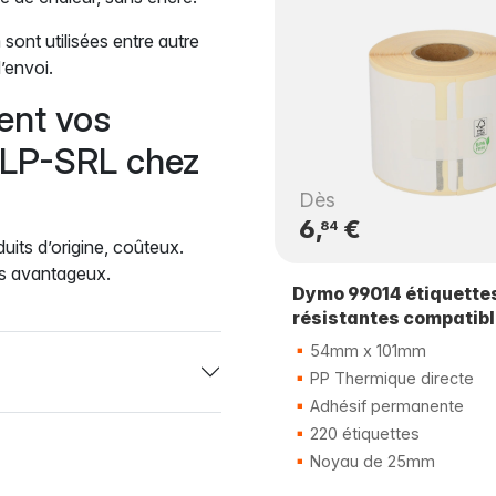
nt utilisées entre autre
’envoi.
ent vos
 SLP-SRL chez
Dès
6,
€
84
uits d’origine, coûteux.
us avantageux.
Dymo 99014 étiquette
résistantes compatib
54mm x 101mm
PP Thermique directe
Adhésif permanente
220 étiquettes
Noyau de 25mm