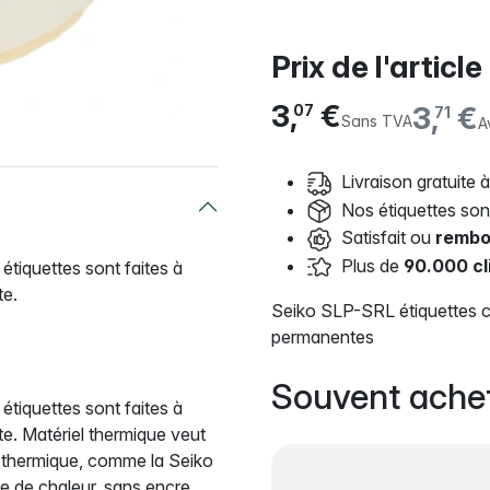
Prix de l'article
3,
€
3,
€
07
71
Sans TVA
A
Livraison gratuite à
Nos étiquettes so
Satisfait ou
rembo
Plus de
90.000 cl
tiquettes sont faites à
te.
Seiko SLP-SRL étiquettes c
permanentes
Souvent ache
tiquettes sont faites à
te. Matériel thermique veut
e thermique, comme la Seiko
de de chaleur, sans encre.