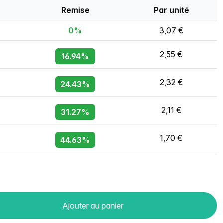
Remise
Par unité
0%
3,07 €
2,55 €
16.94%
2,32 €
24.43%
2,11 €
31.27%
1,70 €
44.63%
Ajouter au panier