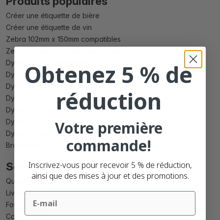
Produits populaires
Créer une étiquette de bière
Créer une étiquette de vin
Zebra 102mm x 150mm compatibles
Zebra 102mm x 210mm compatibles
Dymo 99010 compatibles
Obtenez 5 % de
Dymo 99012 compatibles
Dymo 99014 compatibles
réduction
Dymo 11352 compatibles
Dymo 11354 compatibles
Dymo 11354 amovible compatibles
Votre première
Dymo S0904980 compatibles
commande!
Brother DK 22205 compatibles
Inscrivez-vous pour recevoir 5 % de réduction,
Service clientèle
ainsi que des mises à jour et des promotions.
Questions Fréquemment Posées
Livraison
Email
Fournir les fichiers
Commander