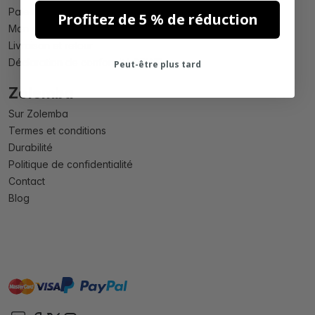
Paiement
Profitez de 5 % de réduction
Mon compte
Livraison et retour
Déclaration de conformité PPWR
Peut-être plus tard
Zolemba
Sur Zolemba
Termes et conditions
Durabilité
Politique de confidentialité
Contact
Blog
master
visa
paypal
cartebancaire
On account