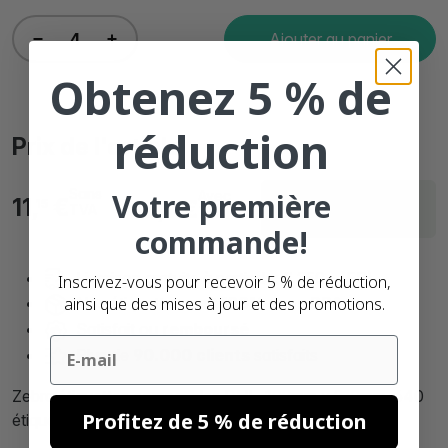
Ajouter au panier
Obtenez 5 % de
réduction
Prix de l'article
Sans
Votre première
Avec
Livraison sous 1
11,
€
13,
€
15
49
TVA
TVA
jours
commande!
Livraison gratuite à partir de: € 250,- (FR)
Inscrivez-vous pour recevoir 5 % de réduction,
ainsi que des mises à jour et des promotions.
Nos étiquettes sont
100% sans BPA.
Satisfait ou
remboursé
Email
Plus de
90.000 clients
satisfaits
Zebra étiquettes compatibles DHL, 102mm x 210mm, 640
Profitez de 5 % de réduction
étiquettes blanches, Ø mandrin 76mm, permanentes