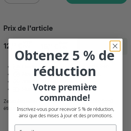
Prix de l'article
Sans
Avec
Livraison sous 1
12,
€
15,
€
70
37
TVA
TVA
Obtenez 5 % de
jours
réduction
Livraison gratuite à partir de: € 250,- (FR)
Nos étiquettes sont
100% sans BPA.
Satisfait ou
remboursé
Votre première
Plus de
90.000 clients
satisfaits
commande!
Zebra étiquettes compatibles, 102mm x 25mm, 2580
étiquettes blanches, Ø mandrin 25mm, amovibles
Inscrivez-vous pour recevoir 5 % de réduction,
ainsi que des mises à jour et des promotions.
Email