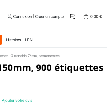
Connexion
Créer un compte
0,00 €
|
s
Histoires
LPN
anches, Ø mandrin 76mm, permanentes
150mm, 900 étiquettes
Ajouter votre avis