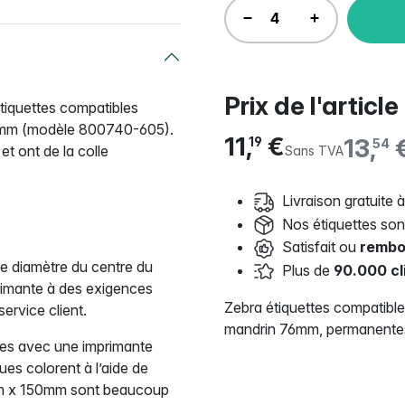
Prix de l'article
tiquettes compatibles
6mm (modèle 800740-605).
11,
€
13,
19
54
et ont de la colle
Sans TVA
Livraison gratuite à
Nos étiquettes so
Satisfait ou
rembo
e diamètre du centre du
Plus de
90.000 cl
rimante à des exigences
Zebra étiquettes compatibl
ervice client.
mandrin 76mm, permanente
bles avec une imprimante
es colorent à l’aide de
2mm x 150mm sont beaucoup