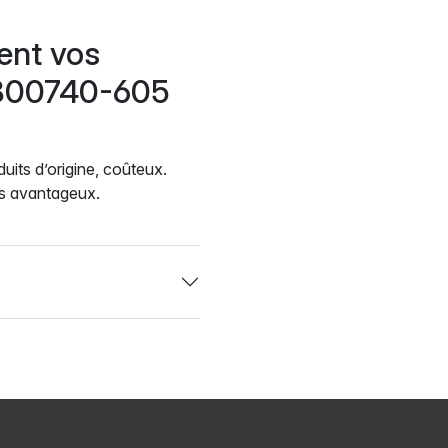
ent vos
 800740-605
uits d’origine, coûteux.
us avantageux.