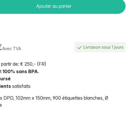
Ajouter au panier
€
Livraison sous 1 jours
Avec TVA
 partir de: € 250,- (FR)
nt
100% sans BPA.
ursé
ients
satisfaits
es DPD, 102mm x 150mm, 900 étiquettes blanches, Ø
s