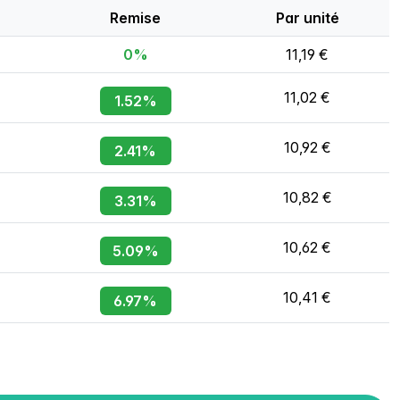
Remise
Par unité
0%
11,19 €
11,02 €
1.52%
10,92 €
2.41%
10,82 €
3.31%
10,62 €
5.09%
10,41 €
6.97%