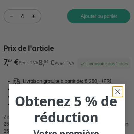
Ajouter au panier
Prix de l'article
7,
€
8,
€
06
54
Sans TVA
Avec TVA
Livraison sous 1 jours
Livraison gratuite à partir de: € 250,- (FR)
Nos étiquettes sont
100% sans BPA.
Obtenez 5 % de
Satisfait ou
remboursé
Plus de
90.000 clients
satisfaits
réduction
Zebra (880595-025DU) étiquettes compatibles, 38mm x
25mm, 2580 étiquettes blanches, permanentes, Ø mandrin
Votre première
25mm