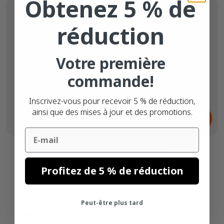
Obtenez 5 % de
réduction
Votre première
commande!
Inscrivez-vous pour recevoir 5 % de réduction,
Dès
ainsi que des mises à jour et des promotions.
10,
€
67
Email
Zebra (87000) étiquettes compatibles
100mm x 50mm
Profitez de 5 % de réduction
Thermique directe (top)
Adhésif permanente
1.300 étiquettes
Peut-être plus tard
Noyau de 25mm