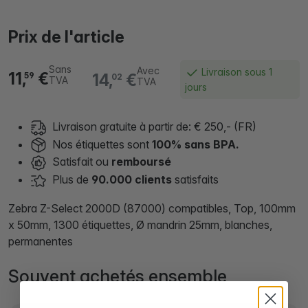
Prix de l'article
Sans
Avec
Livraison sous 1
11,
€
14,
€
59
02
TVA
TVA
jours
Livraison gratuite à partir de: € 250,- (FR)
Nos étiquettes sont
100% sans BPA.
Satisfait ou
remboursé
Plus de
90.000 clients
satisfaits
Zebra Z-Select 2000D (87000) compatibles, Top, 100mm
x 50mm, 1300 étiquettes, Ø mandrin 25mm, blanches,
permanentes
Souvent achetés ensemble