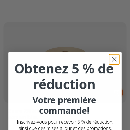
Obtenez 5 % de
réduction
Dès
6,
€
35
Votre première
commande!
Zebra (880199-025) étiquettes
compatibles
Inscrivez-vous pour recevoir 5 % de réduction,
51mm x 25mm
ainsi que des mises à jour et des promotions.