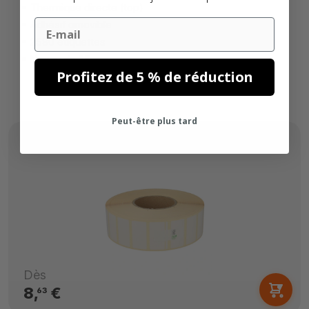
Thermique directe (top)
Email
Adhésif amovible
2580 étiquettes
Noyau de 25mm
Profitez de 5 % de réduction
Peut-être plus tard
Dès
8,
€
63