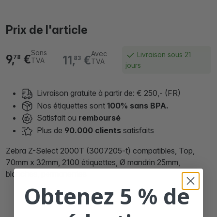
Prix de l'article
Sans
Avec
Livraison sous 21
9,
€
11,
€
78
83
TVA
TVA
jours
Livraison gratuite à partir de: € 250,- (FR)
Nos étiquettes sont
100% sans BPA.
Satisfait ou
remboursé
Plus de
90.000 clients
satisfaits
Zebra Z-Select 2000T (3007205-t) compatibles, Top,
70mm x 32mm, 2100 étiquettes, Ø mandrin 25mm,
blanches, permanentes
Obtenez 5 % de