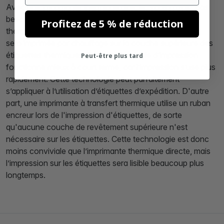
Avec une imprimante thermique directe, vous n’avez pas
besoin d’encre, l’imprimante appuyant sur la couche
Profitez de 5 % de réduction
thermique avec chaleur. En conséquence, l'impression
sera imprimée par chauffage sur la couche supérieure des
étiquettes thermiques. Cette technologie d’impression
Peut-être plus tard
fonctionne mieux à court terme, car l’impression s’use plus
rapidement. Cette technologie peut parfaitement
s’appliquer à l’utilisation d’étiquettes d’expédition. D'autre
part, une imprimante à transfert thermique utilise un ruban
encreur lors de l'impression d'étiquettes, de sorte
qu'aucune couche de revêtement supérieure n'est
nécessaire sur les étiquettes. Cette technologie est donc
moins conviviale que l’imprimante thermique directe, mais
l’impression sur les étiquettes sera lisible beaucoup plus
longtemps.