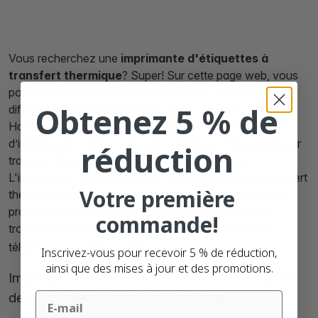
Vous recherchez une
imprimante d'étiquettes à
transfert thermique
? Super! Sur cette page web, vous
pouvez trouver différentes imprimantes d'étiquettes de
Obtenez 5 % de
différentes marques, telles que Sato, Intermec et
Honeywell. Nous proposons également différents types
d’imprimantes Zebra avec une technique d’impression par
réduction
transfert thermique pour vos étiquettes vierges.
L'impression d'étiquettes avec votre imprimante à transfert
Votre première
thermique nécessite un ruban encreur Zebra, que nous
proposons également sur notre site web. Si vous ne
commande!
trouvez pas de solution, veuillez nous contacter par
téléphone, courriel ou chat.
Inscrivez-vous pour recevoir 5 % de réduction,
ainsi que des mises à jour et des promotions.
Impression thermique directe contre impression
des étiquettes à transfert thermique
Email