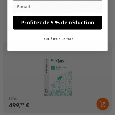
Email
Liaison facile avec des fichiers Excel ou CSV.
Création d'étiquettes personnalisées de
qualité professionnelle.
Profitez de 5 % de réduction
Peut-être plus tard
Dès
499,
€
99