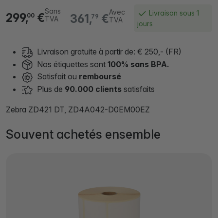
Sans
Avec
Livraison sous 1
299,
€
361,
€
00
79
TVA
TVA
jours
Livraison gratuite à partir de: € 250,- (FR)
Nos étiquettes sont
100% sans BPA.
Satisfait ou
remboursé
Plus de
90.000 clients
satisfaits
Zebra ZD421 DT, ZD4A042-D0EM00EZ
Souvent achetés ensemble