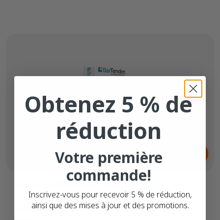
Obtenez 5 % de
réduction
Dès
Votre première
349,
€
00
commande!
Bartender Starter BTS-WS
Inscrivez-vous pour recevoir 5 % de réduction,
Impression à partir de n'importe quel
ainsi que des mises à jour et des promotions.
système d'exploitation, appareil ou navigateur
internet.