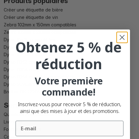
Produits populaires
Créer une étiquette de bière
Créer une étiquette de vin
Zebra 102mm x 150mm compatibles
Zebra 102mm x 210mm compatibles
Dymo 99010 compatibles
Obtenez 5 % de
Dymo 99012 compatibles
Dymo 99014 compatibles
réduction
Dymo 11352 compatibles
Dymo 11354 compatibles
Dymo 11354 amovible compatibles
Votre première
Dymo S0904980 compatibles
commande!
Brother DK 22205 compatibles
Inscrivez-vous pour recevoir 5 % de réduction,
Service clientèle
ainsi que des mises à jour et des promotions.
Questions Fréquemment Posées
Livraison
Email
Fournir les fichiers
Commander