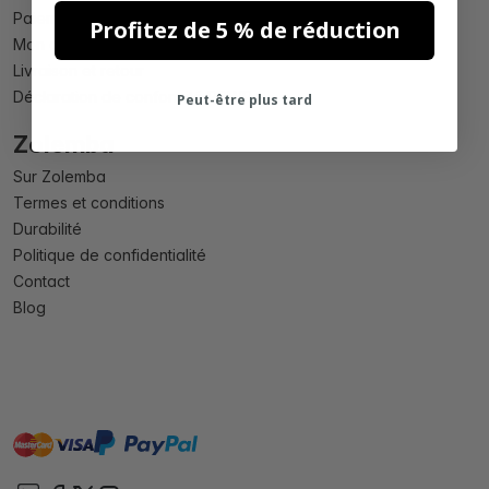
Paiement
Profitez de 5 % de réduction
Mon compte
Livraison et retour
Déclaration de conformité PPWR
Peut-être plus tard
Zolemba
Sur Zolemba
Termes et conditions
Durabilité
Politique de confidentialité
Contact
Blog
master
visa
paypal
cartebancaire
On account