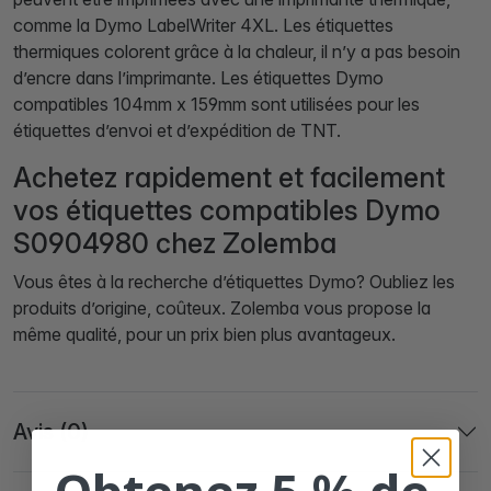
comme la Dymo LabelWriter 4XL. Les étiquettes
thermiques colorent grâce à la chaleur, il n’y a pas besoin
d’encre dans l’imprimante. Les étiquettes Dymo
compatibles 104mm x 159mm sont utilisées pour les
étiquettes d’envoi et d’expédition de TNT.
Achetez rapidement et facilement
vos étiquettes compatibles Dymo
S0904980 chez Zolemba
Vous êtes à la recherche d’étiquettes Dymo? Oubliez les
produits d’origine, coûteux. Zolemba vous propose la
même qualité, pour un prix bien plus avantageux.
Avis (0)