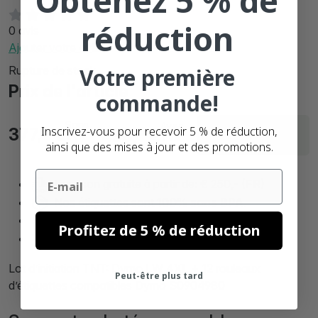
Obtenez 5 % de
réduction
0 avis
Ajouter votre avis
Votre première
Rupture de stock
Prix de l'article
commande!
Sans
Avec
Livraison sous 1
Inscrivez-vous pour recevoir 5 % de réduction,
377,
€
456,
€
60
90
TVA
TVA
jours
ainsi que des mises à jour et des promotions.
Email
Livraison gratuite à partir de: € 250,- (FR)
Nos étiquettes sont
100% sans BPA.
Satisfait ou
remboursé
Profitez de 5 % de réduction
Plus de
90.000 clients
satisfaits
Lot d’initiation TNT: Dymo LW 4XL + 12 rouleaux
Peut-être plus tard
d’étiquettes compatibles Dymo S0904980