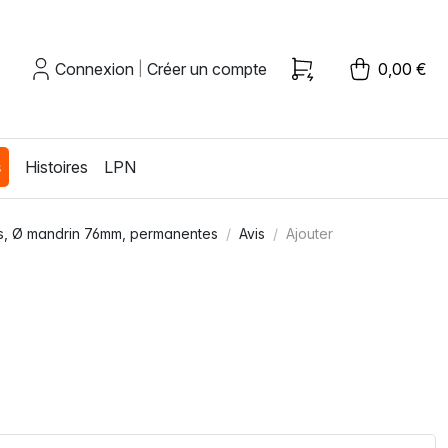
Connexion
Créer un compte
0,00 €
|
s
Histoires
LPN
es, Ø mandrin 76mm, permanentes
Avis
Ajouter