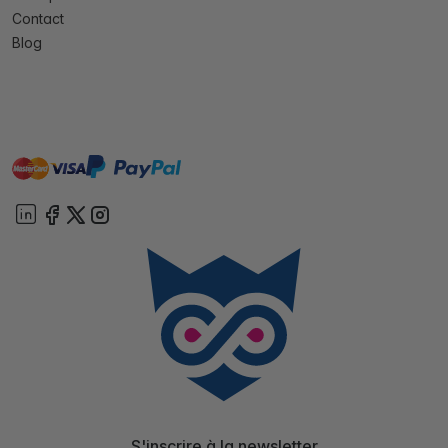
Contact
Blog
master
visa
paypal
cartebancaire
On account
S'inscrire à la newsletter