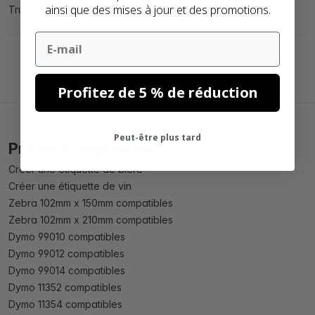
ainsi que des mises à jour et des promotions.
Trustedshops, 5 nov. 2018
Email
Profitez de 5 % de réduction
Peut-être plus tard
Produits populaires
Créer une étiquette de bière
Créer une étiquette de vin
Zebra 102mm x 150mm compatibles
Zebra 102mm x 210mm compatibles
Dymo 99010 compatibles
Dymo 99012 compatibles
Dymo 99014 compatibles
Dymo 11352 compatibles
Dymo 11354 compatibles