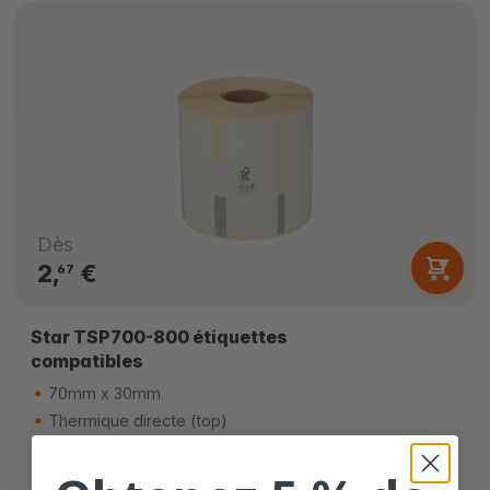
Dès
2,
€
67
Star TSP700-800 étiquettes
compatibles
70mm x 30mm
Thermique directe (top)
Adhésif permanente
1.000 étiquettes