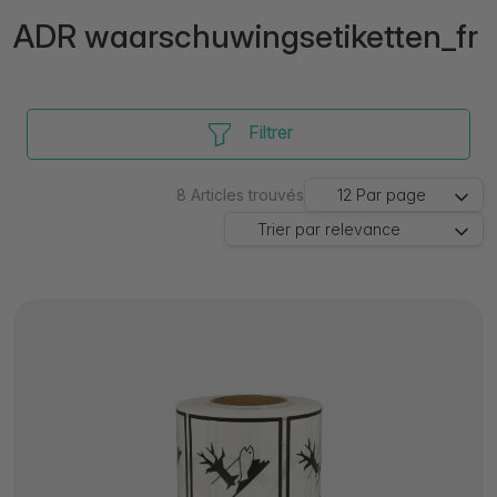
ADR waarschuwingsetiketten_fr
Filtrer
8
Articles trouvés
12
Par page
Trier par
relevance