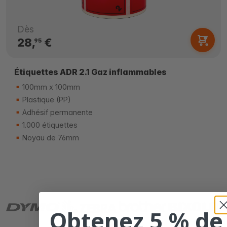
Dès
28,
€
95
Étiquettes ADR 2.1 Gaz inflammables
100mm x 100mm
Plastique (PP)
Adhésif permanente
1.000 étiquettes
Noyau de 76mm
Obtenez 5 % de