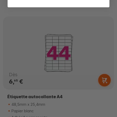
Dès
6,
€
65
Étiquette autocollante A4
48,5mm x 25,4mm
Papier blanc