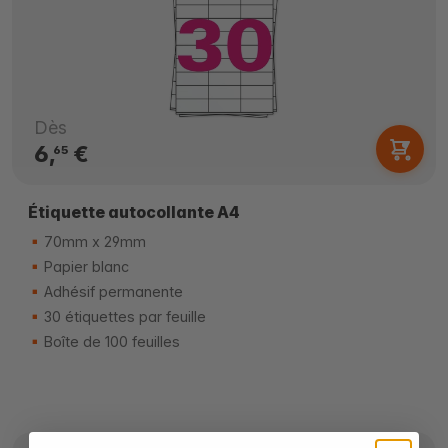
Dès
6,
€
65
Étiquette autocollante A4
70mm x 29mm
Papier blanc
Adhésif permanente
30 étiquettes par feuille
Boîte de 100 feuilles