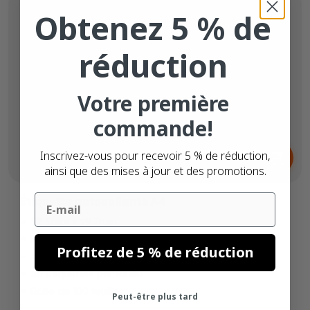
Obtenez 5 % de
réduction
Votre première
commande!
Dès
Inscrivez-vous pour recevoir 5 % de réduction,
6,
€
65
ainsi que des mises à jour et des promotions.
Email
Étiquette autocollante A4
52,5mm x 29,7mm
Papier blanc
Profitez de 5 % de réduction
Adhésif permanente
40 étiquettes par feuille
Boîte de 100 feuilles
Peut-être plus tard