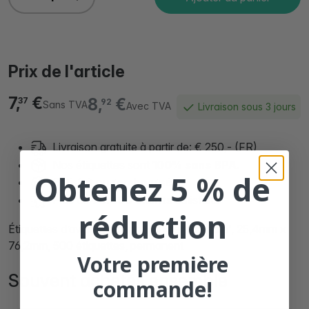
Prix de l'article
7,
€
8,
€
37
92
Sans TVA
Avec TVA
Livraison sous 3 jours
Livraison gratuite à partir de: € 250,- (FR)
Nos étiquettes sont
100% sans BPA.
Obtenez 5 % de
Satisfait ou
remboursé
Plus de
90.000 clients
satisfaits
réduction
Étiquettes d’avertissement 'Handle with care', 25,4mm x
76,2mm, 500 étiquettes, permanent
Votre première
Souvent achetés ensemble
commande!