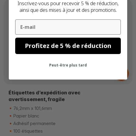
Inscrivez-vous pour recevoir 5 % de réduction,
ainsi que des mises à jour et des promotions.
Email
Profitez de 5 % de réduction
Peut-être plus tard
Dès
3,
€
73
Étiquettes d’expédition avec
avertissement, fragile
76,2mm x 101,6mm
Papier blanc
Adhésif permanente
100 étiquettes