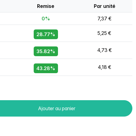
Remise
Par unité
0%
7,37 €
5,25 €
28.77%
4,73 €
35.82%
4,18 €
43.28%
Ajouter au panier