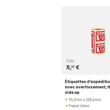
Dès
5,
€
33
Étiquettes d’expéditi
avec avertissement, t
side up
111,2mm x 228,6mm
Papier blanc