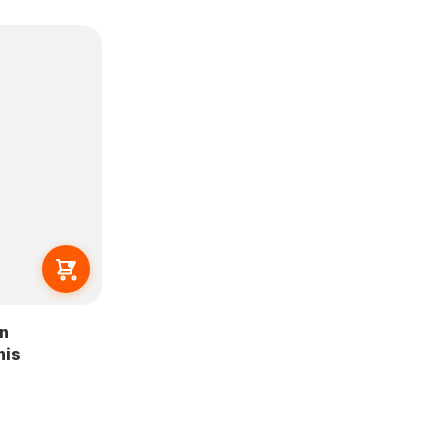
on
his