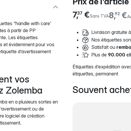
Prix de l'article
7,
€
8,
€
37
92
Sans TVA
A
uettes “handle with care'
tes à partir de PP
Livraison gratuite à
nte. Les étiquettes
Nos étiquettes so
ois et évidemment pour vos
Satisfait ou
rembo
tiquette d’avertissement
Plus de
90.000 cl
Étiquettes d’expédition av
étiquettes, permanent
ent vos
Souvent ache
ez Zolemba
mba en a plusieurs sortes en
’avertissement ou de
e logiciel de création
rtissement.