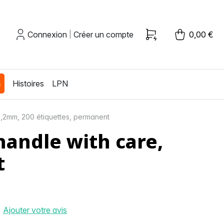
Connexion
Créer un compte
0,00 €
|
s
Histoires
LPN
6,2mm, 200 étiquettes, permanent
handle with care,
t
Ajouter votre avis