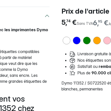
Prix de l'article
5,
€
6,
€
74
95
Sans TVA
A
vec les imprimantes Dymo
étiquettes compatibles
Livraison gratuite à
partir de matériel
Nos étiquettes so
ique veut dire que les
Satisfait ou
rembo
, comme la Dymo
Plus de
90.000 cl
aleur, sans encre. Les
omme grandes étiquettes de
Dymo 11352 / S0722520 éti
blanches, permanentes
ent vos
11352 chez