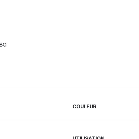
RBO
COULEUR
UTILISATION