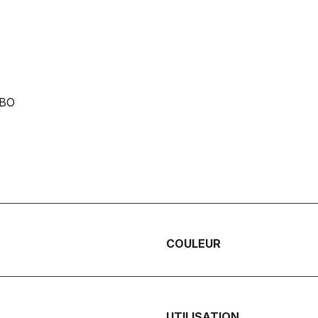
RBO
COULEUR
UTILISATION