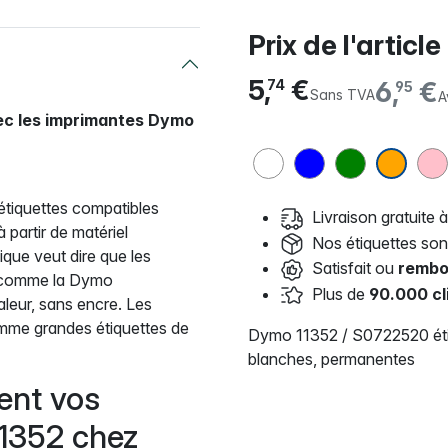
Prix de l'article
5,
€
6,
€
74
95
Sans TVA
A
vec les imprimantes Dymo
étiquettes compatibles
Livraison gratuite à
partir de matériel
Nos étiquettes so
ique veut dire que les
Satisfait ou
rembo
, comme la Dymo
Plus de
90.000 cl
aleur, sans encre. Les
omme grandes étiquettes de
Dymo 11352 / S0722520 éti
blanches, permanentes
ent vos
11352 chez