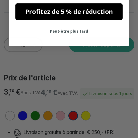
à partir de 492
2,72 €
26.49%
Profitez de 5 % de réduction
Peut-être plus tard
Ajouter au panier
Prix de l'article
3,
€
4,
€
70
48
Sans TVA
Avec TVA
Livraison sous 1 jours
Livraison gratuite à partir de: € 250,- (FR)