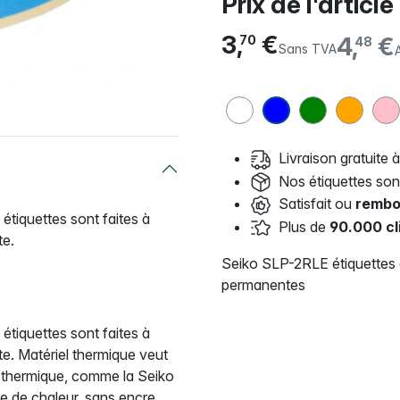
Prix de l'article
3,
€
4,
€
70
48
Sans TVA
Livraison gratuite à
Nos étiquettes so
Satisfait ou
rembo
tiquettes sont faites à
Plus de
90.000 cl
te.
Seiko SLP-2RLE étiquettes
permanentes
tiquettes sont faites à
te. Matériel thermique veut
e thermique, comme la Seiko
de de chaleur, sans encre.