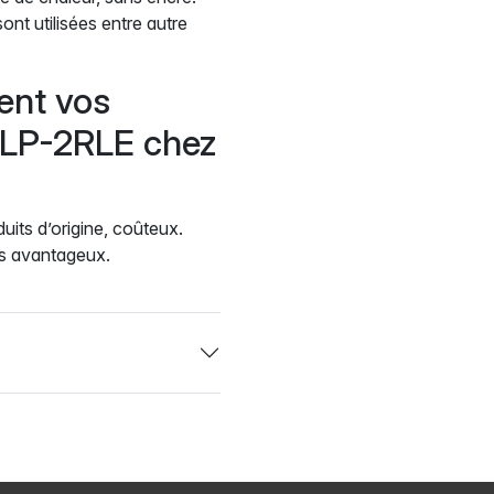
t utilisées entre autre
ent vos
 SLP-2RLE chez
uits d’origine, coûteux.
us avantageux.