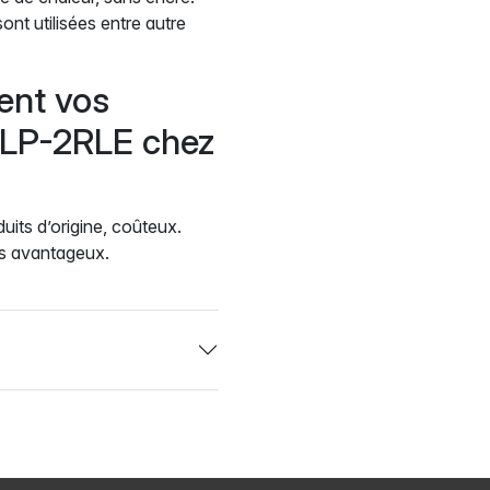
t utilisées entre autre
ent vos
 SLP-2RLE chez
uits d’origine, coûteux.
us avantageux.