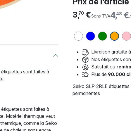
Prix de l'article
3,
€
4,
€
70
48
Sans TVA
Livraison gratuite à
Nos étiquettes so
Satisfait ou
rembo
tiquettes sont faites à
Plus de
90.000 cl
te.
Seiko SLP-2RLE étiquettes
permanentes
tiquettes sont faites à
te. Matériel thermique veut
e thermique, comme la Seiko
de de chaleur, sans encre.