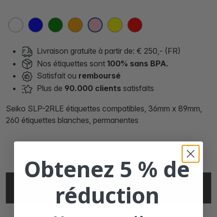
Livraison gratuite à partir de: € 250,- (FR)
Nos étiquettes sont
100% sans BPA.
Satisfait ou
remboursé
Plus de
90.000 clients
satisfaits
Seiko SLP-2RLE étiquettes compatibles, 36mm x 89mm,
260 étiquettes blanches, permanentes
Obtenez 5 % de
réduction
SPÉCIFICATIONS