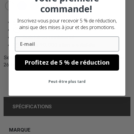
commande!
Inscrivez-vous pour recevoir 5 % de réduction,
Livraison gratuite à partir de: € 250,- (FR)
ainsi que des mises à jour et des promotions.
Nos étiquettes sont
100% sans BPA.
Satisfait ou
remboursé
Email
Plus de
90.000 clients
satisfaits
Seiko SLP-2RLE étiquettes compatibles, 36mm x 89mm,
Profitez de 5 % de réduction
260 étiquettes blanches, permanentes
Peut-être plus tard
SPÉCIFICATIONS
MARQUE