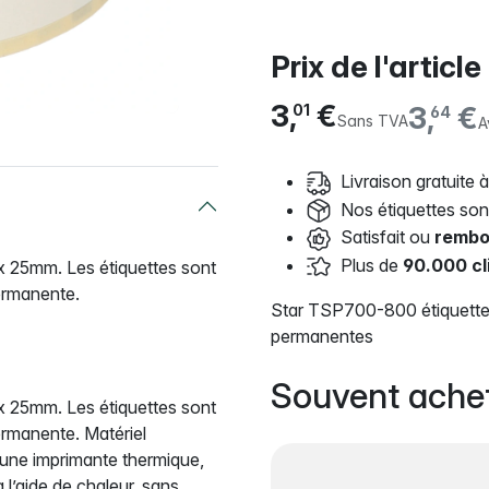
Prix de l'article
3,
€
3,
€
01
64
Sans TVA
A
Livraison gratuite à
Nos étiquettes so
Satisfait ou
rembo
Plus de
90.000 cl
 25mm. Les étiquettes sont
permanente.
Star TSP700-800 étiquette
permanentes
Souvent ache
 25mm. Les étiquettes sont
permanente. Matériel
 une imprimante thermique,
l’aide de chaleur, sans