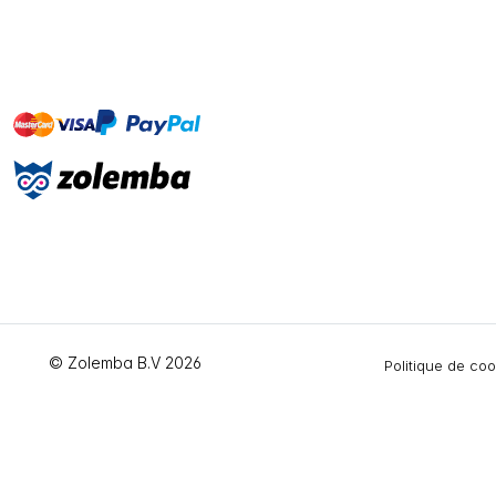
master
visa
paypal
cartebancaire
On account
© Zolemba B.V 2026
Politique de co