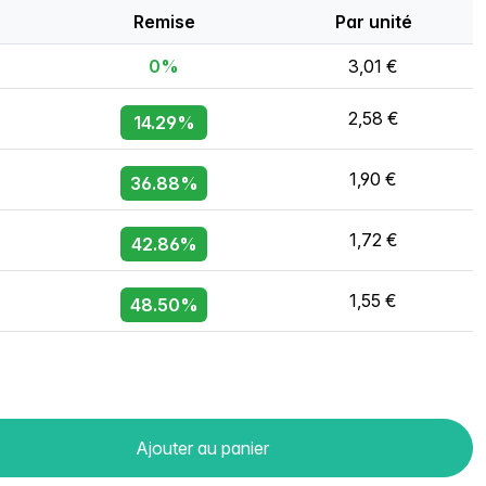
Remise
Par unité
0%
3,01 €
2,58 €
14.29%
1,90 €
36.88%
1,72 €
42.86%
1,55 €
48.50%
Ajouter au panier