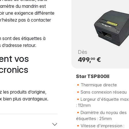
iamètre du mandrin est
ir une exigence différente
n’hésitez pas à contacter
sont des étiquettes à
s d’adresse retour.
Dès
ent vos
499,
€
00
cronics
Star TSP800II
Thermique directe
 les produits d’origine,
Sans connexion réseau
x bien plus avantageux.
Largeur d'étiquette max
: 112mm
Diamètre du noyau des
étiquettes : 25mm
Vitesse d'impression :