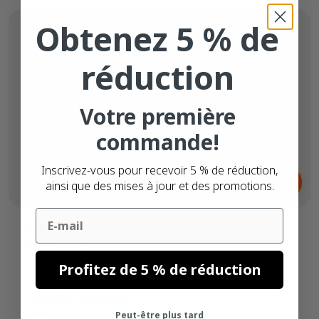
Obtenez 5 % de
réduction
Votre première
commande!
Dès
Inscrivez-vous pour recevoir 5 % de réduction,
6,
€
ainsi que des mises à jour et des promotions.
50
Email
Zebra (880595-025DU) étiquettes
compatibles
38mm x 25mm
Profitez de 5 % de réduction
Thermique directe (top)
Adhésif permanente
Peut-être plus tard
700 étiquettes