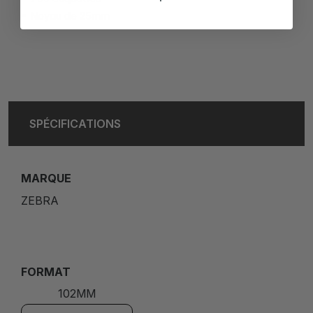
Noyau de 25mm
SPÉCIFICATIONS
MARQUE
ZEBRA
FORMAT
102MM