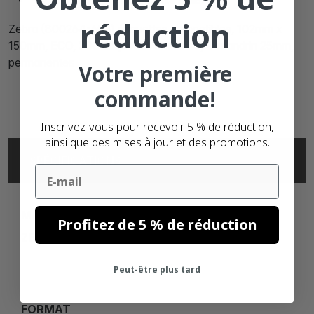
réduction
Zebra (800264-605) étiquettes compatibles, 102mm x
150mm, ECO, 300 étiquettes blanches, Ø mandrin 25mm,
permanentes
Votre première
commande!
Inscrivez-vous pour recevoir 5 % de réduction,
ainsi que des mises à jour et des promotions.
SPÉCIFICATIONS
Email
MARQUE
Profitez de 5 % de réduction
ZEBRA
Peut-être plus tard
FORMAT