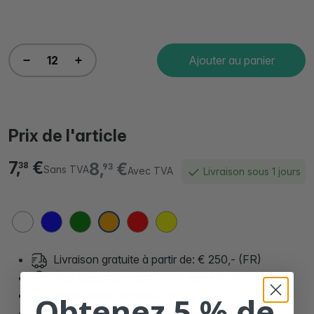
Ajouter au panier
Prix de l'article
7,
€
8,
€
38
93
Sans TVA
Avec TVA
Livraison sous 1 jours
Livraison gratuite à partir de: € 250,- (FR)
Nos étiquettes sont
100% sans BPA.
Satisfait ou
remboursé
Obtenez 5 % de
Plus de
90.000 clients
satisfaits