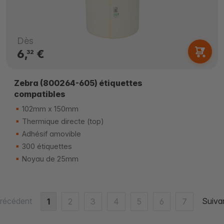
Dès
6,
€
32
Zebra (800264-605) étiquettes
compatibles
102mm x 150mm
Thermique directe (top)
Adhésif amovible
300 étiquettes
Noyau de 25mm
récédent
Suiva
1
2
3
4
5
6
7