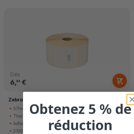
Dès
6,
€
33
Zebra Z-Select 2000D
Obtenez 5 % de
57mm x 32mm
Thermique directe (top)
réduction
Adhésif amovible
2.100 étiquettes