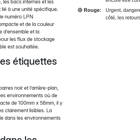
encore être con
, les bacs internes et les
ié à une unité spécifique.
🔴
Rouge:
Urgent, dangere
t le numéro LPN
côté, les retour
ompacte et de la couleur
e d’ensemble et la
 pour les flux de stockage
ble est souhaitée.
é des étiquettes
rres noir et l’arrière-plan,
s les environnements où de
mpacte de 100mm x 58mm, il y
clairement lisibles. La
ble dans les environnements
 dans les