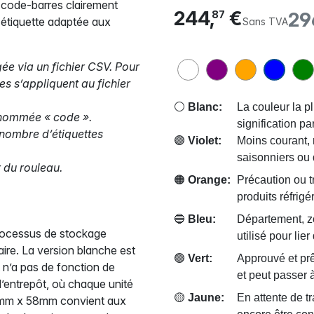
 code-barres clairement
244,
€
29
87
te étiquette adaptée aux
Sans TVA
ée via un fichier CSV. Pour
es s’appliquent au fichier
⚪
Blanc:
La couleur la pl
 nommée « code ».
signification pa
 nombre d’étiquettes
🟣
Violet:
Moins courant, 
saisonniers ou
r du rouleau.
🟠
Orange:
Précaution ou t
produits réfrigé
🔵
Bleu:
Département, z
rocessus de stockage
utilisé pour lie
aire. La version blanche est
🟢
Vert:
Approuvé et prê
 n’a pas de fonction de
et peut passer à
l’entrepôt, où chaque unité
🟡
Jaune:
En attente de t
00mm x 58mm convient aux