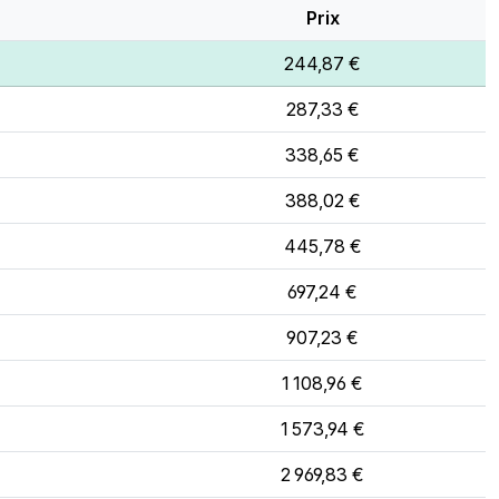
Prix
244,87 €
287,33 €
338,65 €
388,02 €
445,78 €
697,24 €
907,23 €
1 108,96 €
1 573,94 €
2 969,83 €