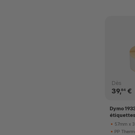
Dès
39,
€
84
Dymo 193
étiquette
57mm x 
PP Thermi