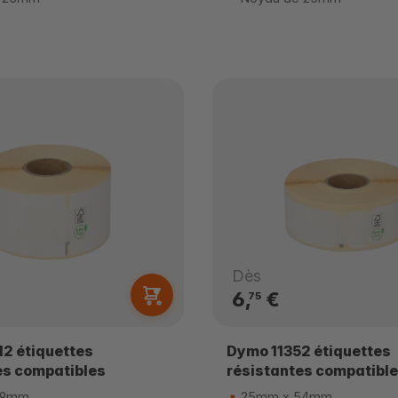
Dès
6,
€
75
2 étiquettes
Dymo 11352 étiquettes
es compatibles
résistantes compatibl
89mm
25mm x 54mm