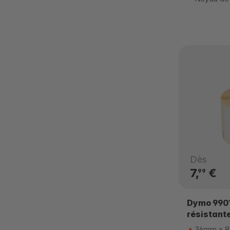
Dès
7,
€
99
Dymo 9901
résistant
36mm x 