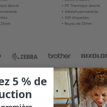
que directe
PP Thermique directe
ermanente
Adhésif permanente
ettes
500 étiquettes
 25mm
Noyau de 25mm
ez 5 % de
uction