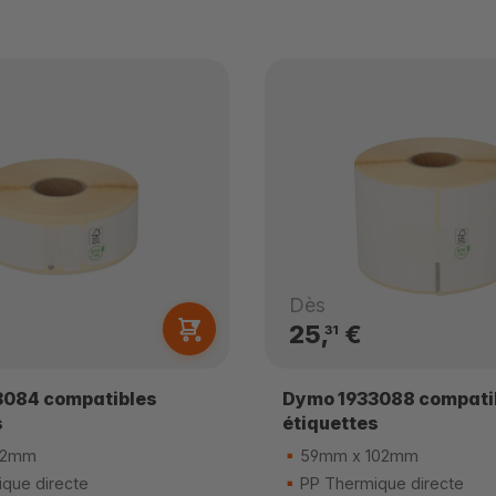
Dès
25,
€
31
3084 compatibles
Dymo 1933088 compati
s
étiquettes
32mm
59mm x 102mm
que directe
PP Thermique directe