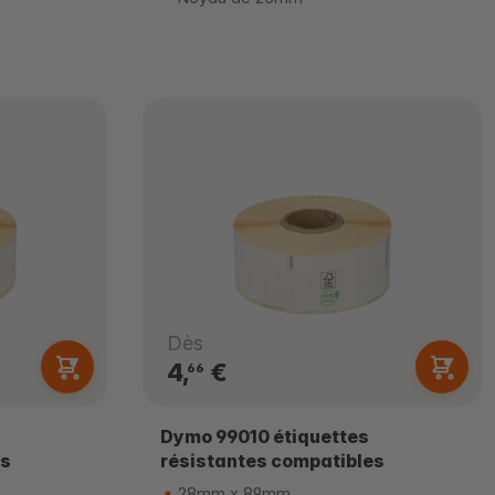
Dès
4,
€
66
Dymo 99010 étiquettes
es
résistantes compatibles
28mm x 89mm