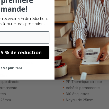
 première
mande!
r recevoir 5 % de réduction,
s à jour et des promotions.
Dès
4,
€
97
 5 % de réduction
414 compatibles
Dymo 1976411 compatib
être plus tard
étiquettes
102mm
54mm x 25mm
que directe
PP Thermique directe
ermanente
Adhésif permanente
ttes
160 étiquettes
 25mm
Noyau de 25mm