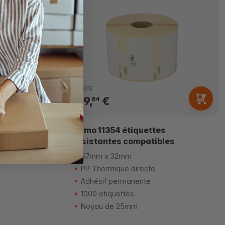
Dès
39,
€
84
les
Dymo 11354 étiquettes
résistantes compatibles
57mm x 32mm
PP Thermique directe
Adhésif permanente
1000 étiquettes
Noyau de 25mm