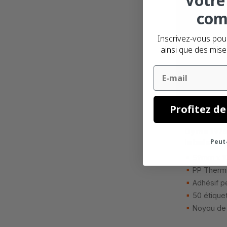
Votre
com
Inscrivez-vous pou
ainsi que des mise
Email
Dès
5,
€
07
Profitez de
Dymo 1976
Peut-
labels
59mm x 
PP Thermi
Adhésif p
50 étique
Noyau de