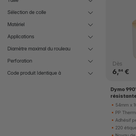
Sélection de colle
Matériel
Applications
Diamètre maximal du rouleau
Perforation
Dès
6,
€
84
Code produit Identique à
Dymo 9901
résistant
54mm x 
PP Thermi
Adhésif p
220 étiqu
Noyau de