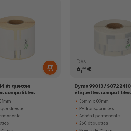
Dès
6,
€
33
4 étiquettes
Dymo 99013 / S0722410
es compatibles
étiquettes compatibles
101mm
36mm x 89mm
que directe
PP transparentes
ermanente
Adhésif permanente
ettes
260 étiquettes
 25mm
Noyau de 25mm