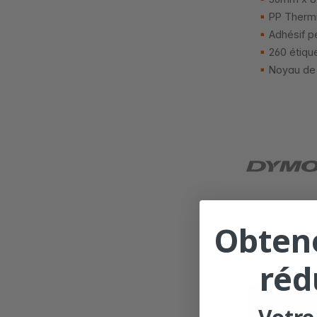
PP Thermi
Adhésif p
260 étiqu
Noyau de
Obten
réd