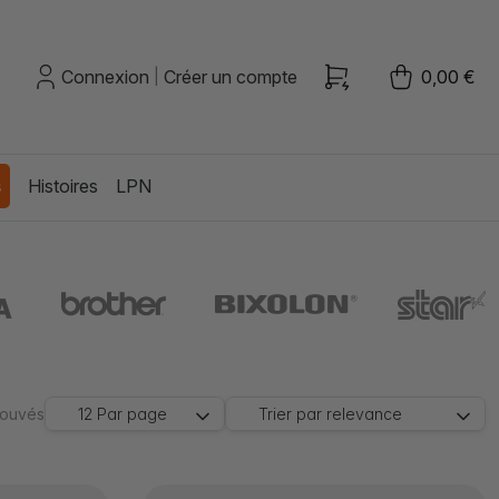
Connexion
Créer un compte
0,00 €
|
s
Histoires
LPN
trouvés
12
Par page
Trier par
relevance