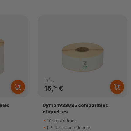
Dès
15,
€
76
bles
Dymo 1933085 compatibles
étiquettes
19mm x 64mm
PP Thermique directe