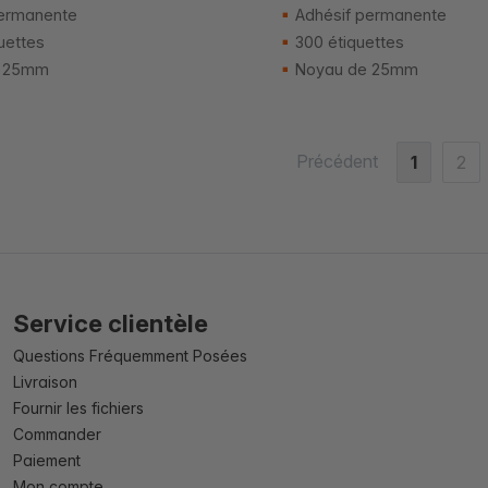
ermanente
Adhésif permanente
uettes
300 étiquettes
 25mm
Noyau de 25mm
Précédent
1
2
Service clientèle
Questions Fréquemment Posées
Livraison
Fournir les fichiers
Commander
Paiement
Mon compte