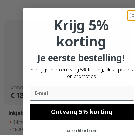
Krijg 5%
korting
Je eerste bestelling!
Schrijf je in en ontvang 5% korting, plus updates
en promoties.
Vanaf
Email
€ 13,
60
Ontvang 5% korting
Inkjet labels, 64mm x 53mm
64mm x 53mm
1500 etiketten
Misschien later