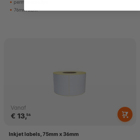
permanente lijm
76mm kern
Vanaf
€ 13,
56
Inkjet labels, 75mm x 36mm