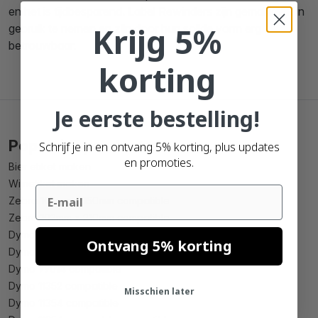
en het is tijdbesparend. Label Rewinders zijn gemakkelijk in
Krijg 5%
gebruik te nemen en zijn door hun solide vorm erg
betrouwbaar.
korting
Je eerste bestelling!
Populaire producten
Schrijf je in en ontvang 5% korting, plus updates
en promoties.
Bier etiket maken
Wijnetiket maken
Email
Zebra 102mm x 150mm compatible
Zebra 102mm x 210mm compatible
Dymo 99010 compatible
Ontvang 5% korting
Dymo 99012 compatible
Dymo 99014 compatible
Dymo 11352 compatible
Misschien later
Dymo 11354 compatible