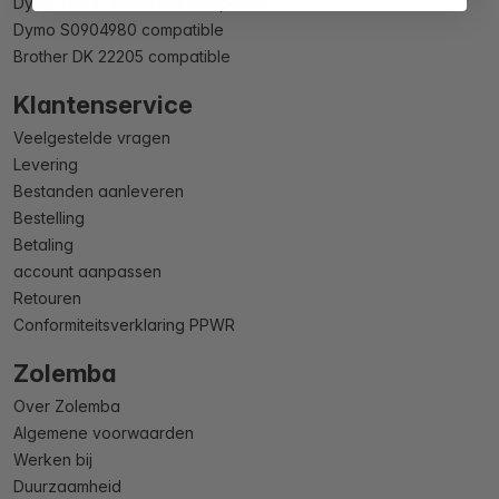
Dymo 11354 removable compatible
Dymo S0904980 compatible
Brother DK 22205 compatible
Klantenservice
Veelgestelde vragen
Levering
Bestanden aanleveren
Bestelling
Betaling
account aanpassen
Retouren
Conformiteitsverklaring PPWR
Zolemba
Over Zolemba
Algemene voorwaarden
Werken bij
Duurzaamheid