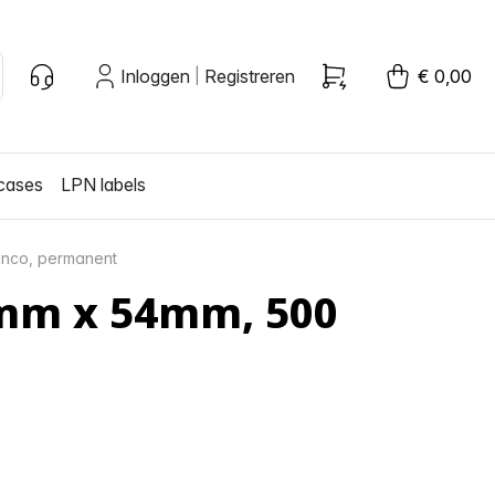
Inloggen
Registreren
€ 0,00
|
cases
LPN labels
anco, permanent
5mm x 54mm, 500