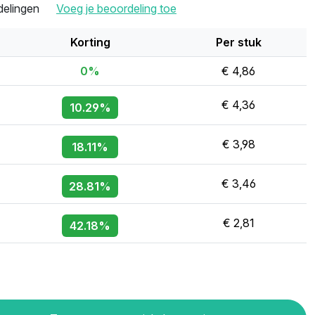
delingen
Voeg je beoordeling toe
Korting
Per stuk
0%
€ 4,86
€ 4,36
10.29%
€ 3,98
18.11%
€ 3,46
28.81%
€ 2,81
42.18%