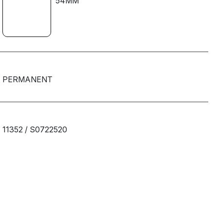
54MM
PERMANENT
11352 / S0722520