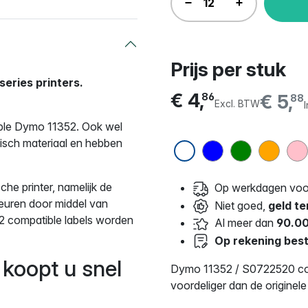
Prijs per stuk
series printers.
€ 4,
€ 5,
86
88
Excl. BTW
ible Dymo 11352. Ook wel
isch materiaal en hebben
he printer, namelijk de
Op werkdagen voor
leuren door middel van
Niet goed,
geld te
52 compatible labels worden
Al meer dan
90.00
Op rekening best
koopt u snel
Dymo 11352 / S0722520 compa
voordeliger dan de originele