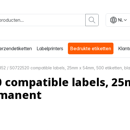
NL
erzendetiketten
Labelprinters
Bedrukte etiketten
Klant
352 / S0722520 compatible labels, 25mm x 54mm, 500 etiketten, bl
0 compatible labels, 2
rmanent