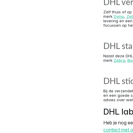
DHL ver
Zelf thuis of op
merk
Dymo
,
Zeb
levering en een 
focussen op het
DHL sta
Naast deze DHL 
merk
Zebra
,
Bi
DHL sti
Bij de verzende
en een goede s
advies over we
DHL lab
Heb je nog een
contact met 