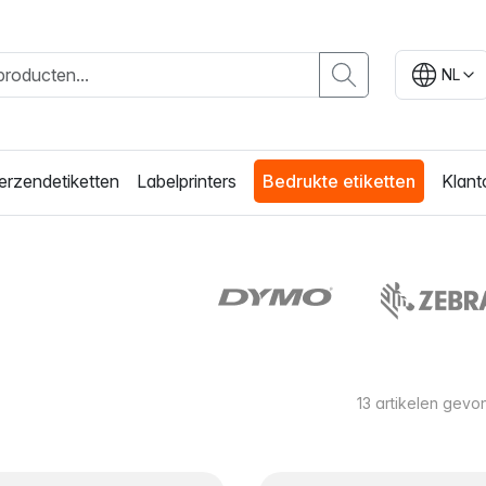
NL
erzendetiketten
Labelprinters
Bedrukte etiketten
Klant
13
artikelen gevo