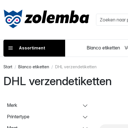
Blanco etiketten
V
Assortiment
Start
Blanco etiketten
DHL verzendetiketten
DHL verzendetiketten
Merk
Printertype
Maat