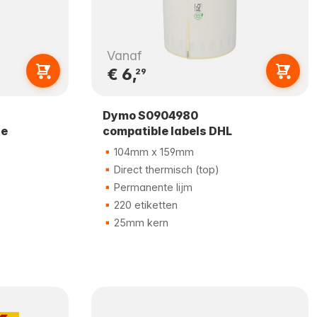
Vanaf
€ 6,
29
Dymo S0904980
le
compatible labels DHL
104mm x 159mm
Direct thermisch (top)
Permanente lijm
220 etiketten
25mm kern