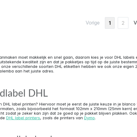
Vorige
V
1
2
anmaken moet makkelijk en snel gaan, daarom kies je voor DHL labels
uitstekende kwaliteit zijn en dat je pakketjes op tijd op de juiste bes
t onze verschillende soorten DHL etiketten hebben we ook onze eigen
Zolemba aan het juiste adres.
dlabel DHL
n DHL label printen? Hiervoor moet je eerst de juiste keuze in je blanco
formaten, zoals bijvoorbeeld het formaat 102mm x 210mm (25mm kern) 
cht zodat je zeker kan zijn dat ze goed op je pakket blijven plakken. Oo
nde
DHL label printers
, zoals de printers van
Dymo
.