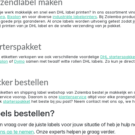
zendlabel maken
 je werk makkelijk en snel een DHL label printen? In ons assortiment vin
ra,
Bixolon
en voor diverse
industriële labelprinters
. Bij Zolemba produ
goede prijs garanderen. Al onze labels worden uitvoerig getest zodat jij
 printen van je DHL label en de snelle verzending van je pakket.
rterspakket
etiketten verkopen we ook verschillende voordelige
DHL starterspakke
xolon
of
Dymo
samen met twaalf witte rollen DHL labels. Zo kun je direct
cker bestellen
tiketten en shipping label webshop van Zolemba bestel je makkelijk en sn
ervice voorop. Daarom is onze
klantenservice
altijd voor elke prangend
lk
starterspakket
het beste bij jou past? Neem contact met ons op, we h
els bestellen?
 vraag over de juiste labels voor jouw situatie of heb je hulp n
ons op te nemen
. Onze experts helpen je graag verder.