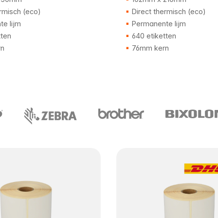
rmisch (eco)
Direct thermisch (eco)
e lijm
Permanente lijm
tten
640 etiketten
n
76mm kern