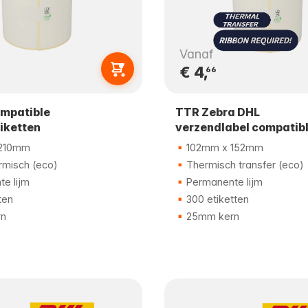
Vanaf
€ 4,
66
ompatible
TTR Zebra DHL
iketten
verzendlabel compatib
210mm
102mm x 152mm
rmisch (eco)
Thermisch transfer (eco)
e lijm
Permanente lijm
ten
300 etiketten
n
25mm kern