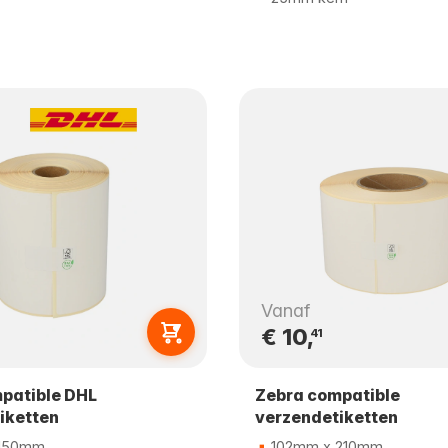
Vanaf
€ 10,
41
patible DHL
Zebra compatible
iketten
verzendetiketten
150mm
102mm x 210mm