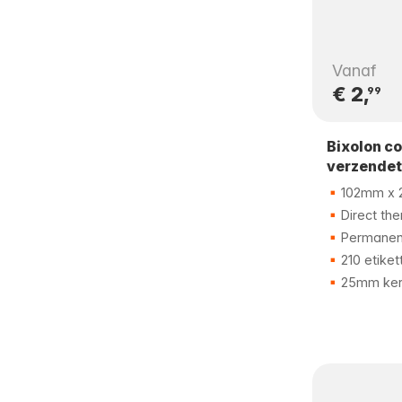
Vanaf
€ 2,
99
Bixolon c
verzendet
102mm x 
Direct the
Permanent
210 etiket
25mm ker