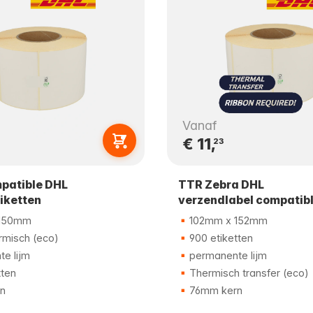
Vanaf
€ 11,
23
patible DHL
TTR Zebra DHL
iketten
verzendlabel compatib
150mm
102mm x 152mm
rmisch (eco)
900 etiketten
e lijm
permanente lijm
tten
Thermisch transfer (eco)
n
76mm kern