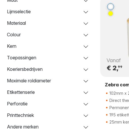
Lijmselectie
Materiaal
Colour
Kern
Toepassingen
Vanaf
€ 2,
99
Koeriersbedrijven
Maximale roldiameter
Zebra com
Etikettenserie
102mm x 
Direct the
Perforatie
Permanent
Printtechniek
195 etiket
25mm ker
Andere merken