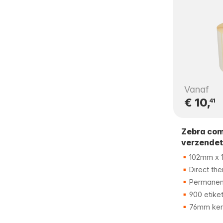
Vanaf
€ 10,
41
Zebra com
verzendet
102mm x 
Direct the
Permanent
900 etike
76mm ker