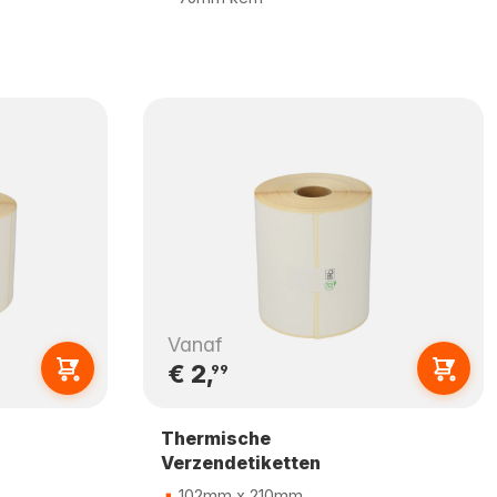
Vanaf
€ 2,
99
Thermische
Verzendetiketten
102mm x 210mm