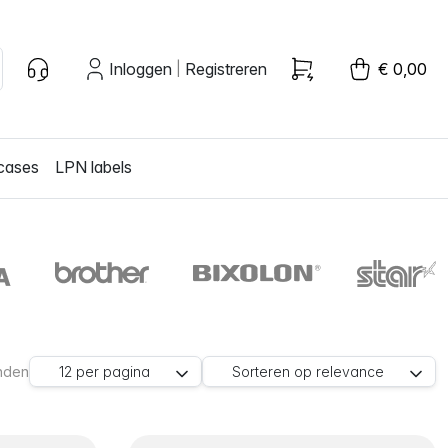
Inloggen
Registreren
€ 0,00
|
cases
LPN labels
nden
12
per pagina
Sorteren op
relevance