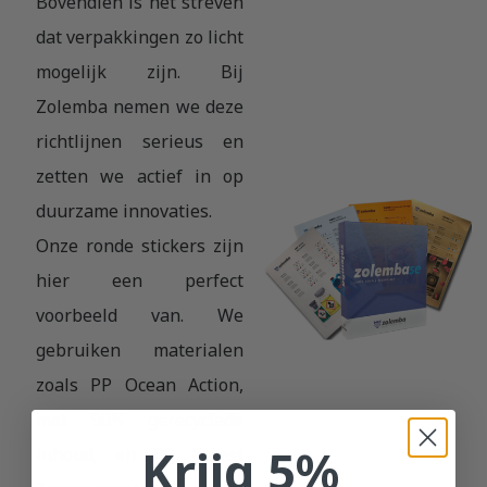
Bovendien is het streven
dat verpakkingen zo licht
mogelijk zijn. Bij
Zolemba nemen we deze
richtlijnen serieus en
zetten we actief in op
duurzame innovaties.
Onze ronde stickers zijn
hier een perfect
voorbeeld van. We
gebruiken materialen
zoals PP Ocean Action,
met 90% gerecyclede
Krijg 5%
inhoud, en PP Forest