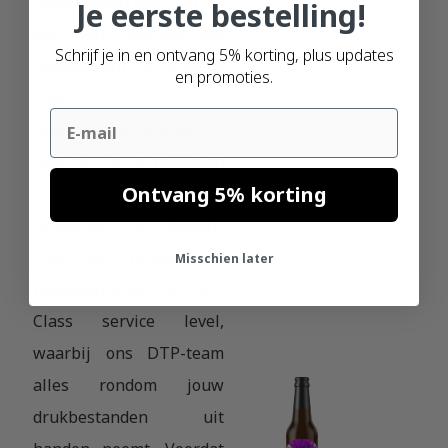
flesetiketten gaan wij uit
Je eerste bestelling!
van een bestand dat
Schrijf je in en ontvang 5% korting, plus updates
aangeleverd is volgens
en promoties.
onze
Email
aanleverspecificaties.
Niet de tijd of middelen
Ontvang 5% korting
om zelf je ontwerp
drukklaar te maken?
Kies dan tijdens het
Misschien later
bestellen voor het First
Class service level,
waarbij ons DTP-team
alles rondom jouw
drukbestanden uit