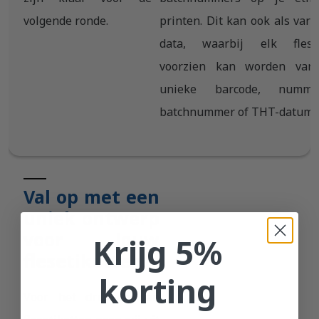
volgende ronde.
printen. Dit kan ook als vari
data, waarbij elk fleset
voorzien kan worden van
unieke barcode, nummer
batchnummer of THT-datum.
Val op met een
uniek ontwerp
voor jouw
Krijg 5%
flesetiketten
korting
Voor het drukken van