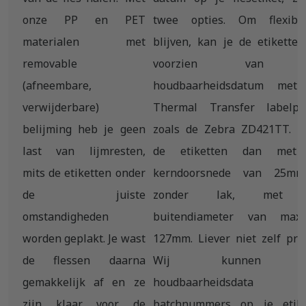
onze PP en PET
twee opties. Om flexibe
materialen met
blijven, kan je de etiketten
removable
voorzien van 
(afneembare,
houdbaarheidsdatum met
verwijderbare)
Thermal Transfer labelpri
belijming heb je geen
zoals de Zebra ZD421TT. B
last van lijmresten,
de etiketten dan met
mits de etiketten onder
kerndoorsnede van 25m
de juiste
zonder lak, met 
omstandigheden
buitendiameter van maxi
worden geplakt. Je wast
127mm. Liever niet zelf pri
de flessen daarna
Wij kunnen o
gemakkelijk af en ze
houdbaarheidsdata
zijn klaar voor de
batchnummers op je etike