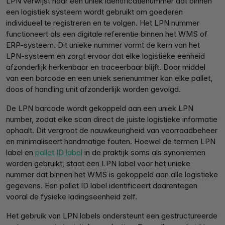
LPN verwijst naar een uniek identificatienummer dat binnen
een logistiek systeem wordt gebruikt om goederen
individueel te registreren en te volgen. Het LPN nummer
functioneert als een digitale referentie binnen het WMS of
ERP-systeem. Dit unieke nummer vormt de kern van het
LPN-systeem en zorgt ervoor dat elke logistieke eenheid
afzonderlijk herkenbaar en traceerbaar blijft. Door middel
van een barcode en een uniek serienummer kan elke pallet,
doos of handling unit afzonderlijk worden gevolgd.
De LPN barcode wordt gekoppeld aan een uniek LPN
number, zodat elke scan direct de juiste logistieke informatie
ophaalt. Dit vergroot de nauwkeurigheid van voorraadbeheer
en minimaliseert handmatige fouten.
Hoewel de termen LPN
label en
pallet ID label
in de praktijk soms als synoniemen
worden gebruikt, staat een LPN label voor het unieke
nummer dat binnen het WMS is gekoppeld aan alle logistieke
gegevens. Een pallet ID label identificeert daarentegen
vooral de fysieke ladingseenheid zelf.
Het gebruik van LPN labels ondersteunt een gestructureerde