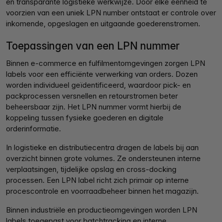
en transparante logistieke werkwijze. Door elke eenheid te
voorzien van een uniek LPN number ontstaat er controle over
inkomende, opgeslagen en uitgaande goederenstromen.
Toepassingen van een LPN nummer
Binnen e-commerce en fulfilmentomgevingen zorgen LPN
labels voor een efficiënte verwerking van orders. Dozen
worden individueel geïdentificeerd, waardoor pick- en
packprocessen versnellen en retourstromen beter
beheersbaar zijn. Het LPN nummer vormt hierbij de
koppeling tussen fysieke goederen en digitale
orderinformatie.
In logistieke en distributiecentra dragen de labels bij aan
overzicht binnen grote volumes. Ze ondersteunen interne
verplaatsingen, tijdelijke opslag en cross-docking
processen. Een LPN label richt zich primair op interne
procescontrole en voorraadbeheer binnen het magazijn.
Binnen industriële en productieomgevingen worden LPN
labels toegepast voor batchtracking en interne