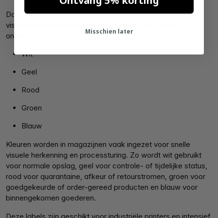
Ontvang 5% korting
Daarnaast zijn de labels leverbaar in vijf kleuren, waarmee
visuele segmentatie binnen magazijnen kan worden
Misschien later
ondersteund:
Wit
Geel
Rood
Groen
Blauw
Kleuren worden in magazijnen vaak ingezet voor snelle
visuele herkenning en processturing. Zo wordt wit gebruikt
voor normale opslag, geel voor controle- of tijdelijke status,
rood voor quarantaine, afkeur of retourstromen, groen voor
goedgekeurde of order-gereed producten en blauw voor
binnengekomen goederen.
Deze labels zijn geschikt voor industriële printers en intensief