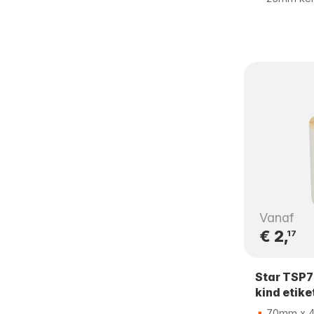
Vanaf
€ 2,
17
Star TSP
kind etike
70mm x 