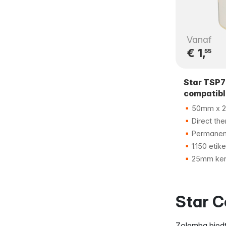
Vanaf
€ 1,
55
Star TSP
compatibl
50mm x 
Direct the
Permanent
1.150 etik
25mm ker
Star C
Zolemba biedt