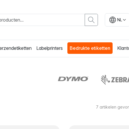
NL
erzendetiketten
Labelprinters
Bedrukte etiketten
Klant
n
7
artikelen gevo