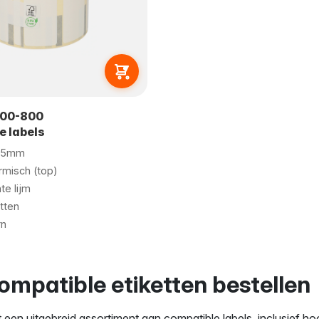
700-800
e labels
25mm
rmisch (top)
e lijm
etten
n
ompatible etiketten bestellen
 een uitgebreid assortiment aan compatible labels, inclusief ho