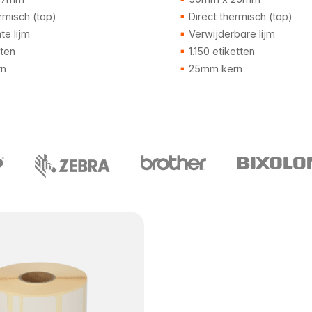
rmisch (top)
Direct thermisch (top)
e lijm
Verwijderbare lijm
tten
1.150 etiketten
n
25mm kern