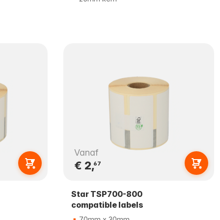
Vanaf
€ 2,
67
Star TSP700-800
compatible labels
70mm x 30mm