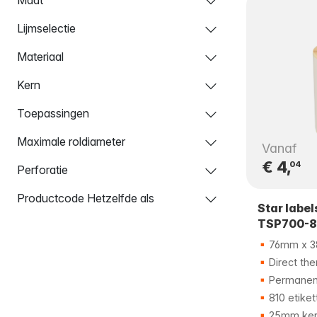
Lijmselectie
Materiaal
Kern
Toepassingen
Maximale roldiameter
Vanaf
€ 4,
04
Perforatie
Productcode Hetzelfde als
Star labe
TSP700-
76mm x 
Direct the
Permanent
810 etiket
25mm ker