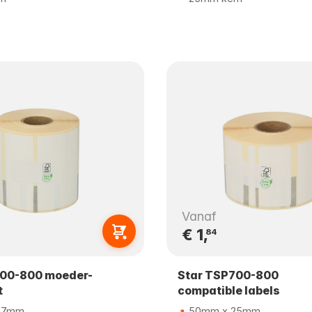
Vanaf
€ 1,
84
700-800 moeder-
Star TSP700-800
t
compatible labels
47mm
50mm x 25mm