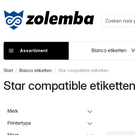
Blanco etiketten
V
Assortiment
Start
Blanco etiketten
Star compatible etiketten
Star compatible etikette
Merk
Printertype
Maat