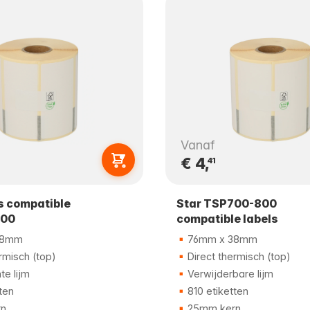
Vanaf
€ 4,
41
ls compatible
Star TSP700-800
800
compatible labels
38mm
76mm x 38mm
rmisch (top)
Direct thermisch (top)
e lijm
Verwijderbare lijm
ten
810 etiketten
n
25mm kern