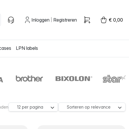
Inloggen
Registreren
€ 0,00
|
cases
LPN labels
nden
12
per pagina
Sorteren op
relevance