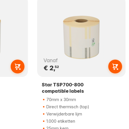
Vanaf
€ 2,
52
Star TSP700-800
compatible labels
70mm x 30mm
Direct thermisch (top)
Verwijderbare lijm
1.000 etiketten
25mm kern