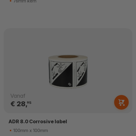
76mm kern
Vanaf
€ 28,
95
ADR 8.0 Corrosive label
100mm x 100mm