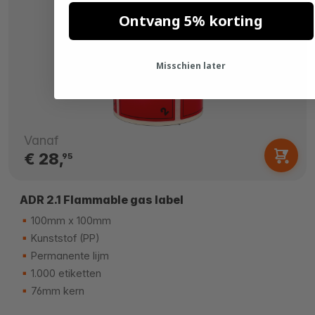
Ontvang 5% korting
Misschien later
Vanaf
€ 28,
95
ADR 2.1 Flammable gas label
100mm x 100mm
Kunststof (PP)
Permanente lijm
1.000 etiketten
76mm kern