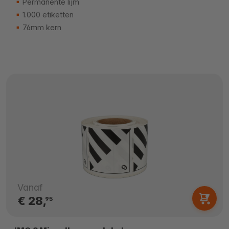
Permanente lijm
1.000 etiketten
76mm kern
Vanaf
€ 28,
95