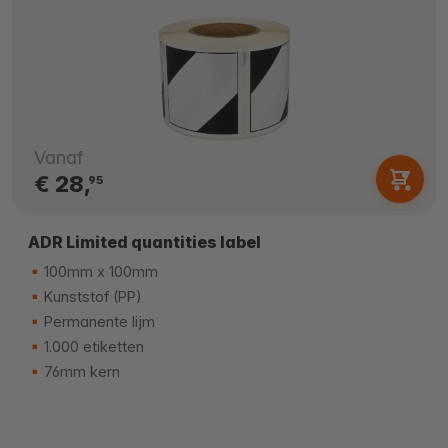
Vanaf
€ 28,
95
ADR Limited quantities label
100mm x 100mm
Kunststof (PP)
Permanente lijm
1.000 etiketten
76mm kern