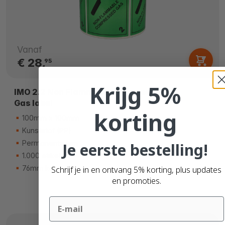
Vanaf
€ 28,
95
Krijg 5%
IMO 2.2 Non Flammable Compressed
Gas label
korting
100mm x 100mm
Kunststof (PP)
Permanente lijm
Je eerste bestelling!
1.000 etiketten
76mm kern
Schrijf je in en ontvang 5% korting, plus updates
en promoties.
Email