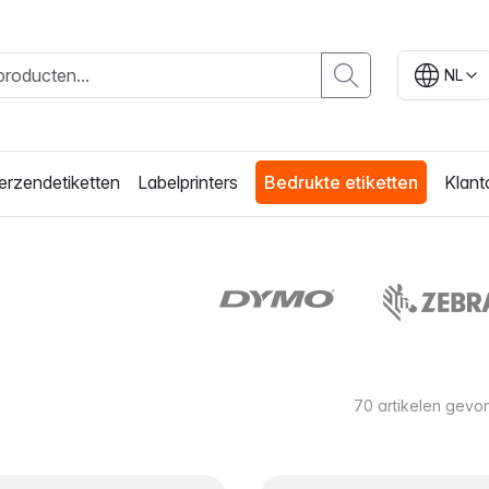
NL
erzendetiketten
Labelprinters
Bedrukte etiketten
Klant
70
artikelen gevo