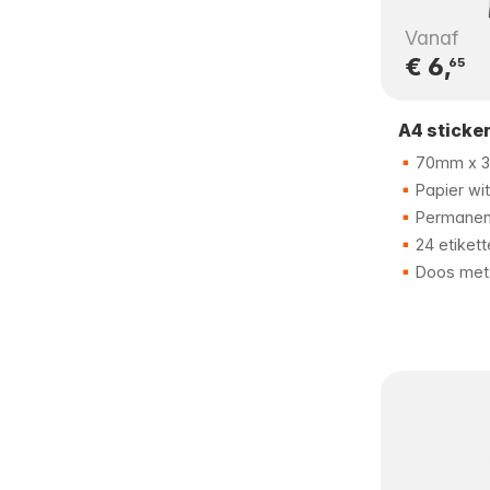
Vanaf
€ 6,
65
A4 sticke
70mm x 
Papier wit
Permanent
24 etikett
Doos met 