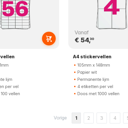
Vanaf
€ 54,
30
rvellen
A4 stickervellen
21mm
105mm x 148mm
Papier wit
e lijm
Permanente lijm
en per vel
4 etiketten per vel
100 vellen
Doos met 1000 vellen
Vorige
1
2
3
4