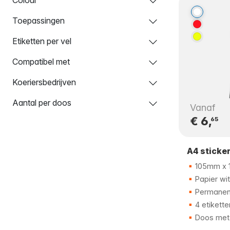
Toepassingen
Etiketten per vel
Compatibel met
Koeriersbedrijven
Aantal per doos
Vanaf
€ 6,
65
A4 sticke
105mm x
Papier wit
Permanent
4 etikette
Doos met 