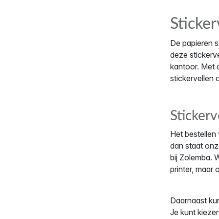
Sticker
De papieren st
deze stickerve
kantoor. Met 
stickervellen o
Stickerv
Het bestellen 
dan staat on
bij Zolemba. W
printer, maar
Daarnaast kun 
Je kunt kieze