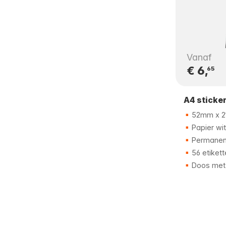
Vanaf
€ 6,
65
A4 sticke
52mm x 
Papier wit
Permanent
56 etikett
Doos met 