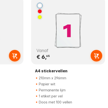
Vanaf
€ 6,
65
A4 stickervellen
210mm x 296mm
Papier wit
Permanente lijm
1 etiket per vel
Doos met 100 vellen