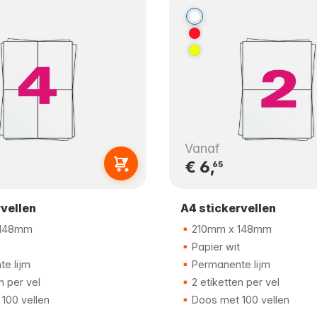
Vanaf
€ 6,
65
rvellen
A4 stickervellen
 148mm
210mm x 148mm
Papier wit
e lijm
Permanente lijm
n per vel
2 etiketten per vel
100 vellen
Doos met 100 vellen