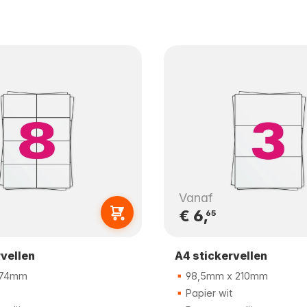
Vanaf
€ 6,
65
rvellen
A4 stickervellen
 74mm
98,5mm x 210mm
Papier wit