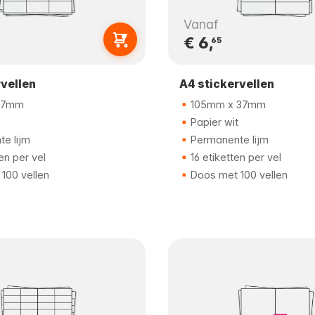
Vanaf
€ 6,
65
rvellen
A4 stickervellen
37mm
105mm x 37mm
Papier wit
e lijm
Permanente lijm
en per vel
16 etiketten per vel
100 vellen
Doos met 100 vellen