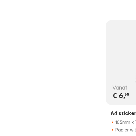
Vanaf
€ 6,
65
A4 sticke
105mm x
Papier wit