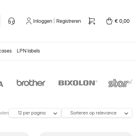
Inloggen
Registreren
€ 0,00
|
cases
LPN labels
nden
12
per pagina
Sorteren op
relevance