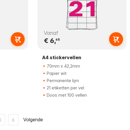
Vanaf
€ 6,
65
A4 stickervellen
70mm x 42,2mm
Papier wit
Permanente lijm
21 etiketten per vel
Doos met 100 vellen
Volgende
5
6