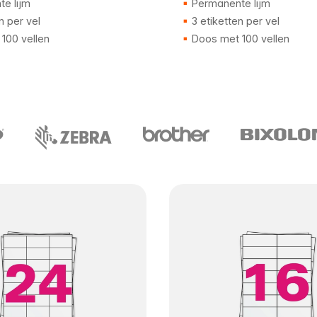
e lijm
Permanente lijm
n per vel
3 etiketten per vel
100 vellen
Doos met 100 vellen