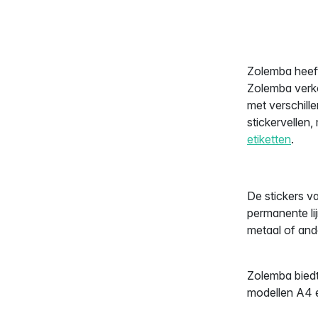
Zolemba heeft
Zolemba verko
met verschille
stickervellen
etiketten
.
De stickers va
permanente li
metaal of and
Zolemba biedt 
modellen A4 et