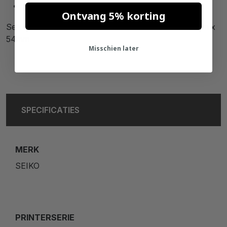
Op rekening bestellen
is mogelijk
Ontvang 5% korting
Seiko Starterspakket: Seiko SLP-650 + 12 rollen 101mm x
54mm
Misschien later
SPECIFICATIES
MERK
SEIKO
PRINTERSERIE