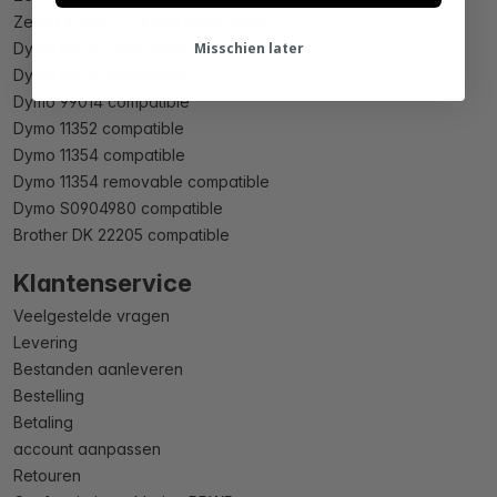
Zebra 102mm x 210mm compatible
Misschien later
Dymo 99010 compatible
Dymo 99012 compatible
Dymo 99014 compatible
Dymo 11352 compatible
Dymo 11354 compatible
Dymo 11354 removable compatible
Dymo S0904980 compatible
Brother DK 22205 compatible
Klantenservice
Veelgestelde vragen
Levering
Bestanden aanleveren
Bestelling
Betaling
account aanpassen
Retouren