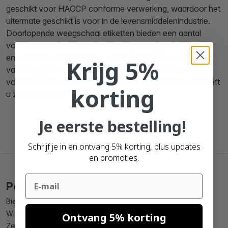
geschikt voor HACCP conforme verwerking, waardoor het
uitermate geschikt is voor in de levensmiddelenindustrie.
Doorlopende weegschaal etiketten bieden een aantal
voordelen zoals minder rolwisselingen, langere afdruktijd
en variabele etiket lengtes. Wacht niet langer en profiteer
Krijg 5%
van het gemak van online bestellen bij Zolemba. Indien u
voor 21:00 uur uw weegschaal etiketten besteld, dan heeft
korting
u ze morgen in huis!
Je eerste bestelling!
Schrijf je in en ontvang 5% korting, plus updates
en promoties.
Email
Populaire producten
Bier etiket maken
Wijnetiket maken
Ontvang 5% korting
Zebra 102mm x 150mm compatible