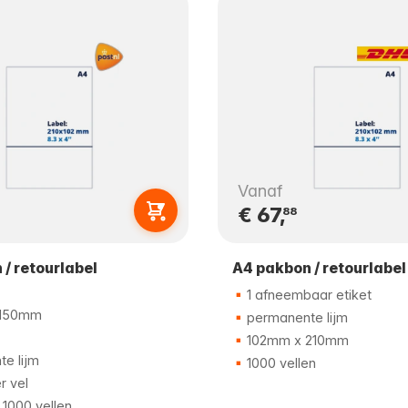
Vanaf
€ 67,
88
/ retourlabel
A4 pakbon / retourlabe
1 afneembaar etiket
 150mm
permanente lijm
102mm x 210mm
e lijm
1000 vellen
r vel
1000 vellen