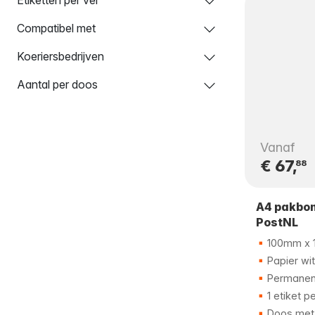
Compatibel met
Koeriersbedrijven
Aantal per doos
Vanaf
€ 67,
88
A4 pakbon 
PostNL
100mm x
Papier wit
Permanent
1 etiket pe
Doos met 