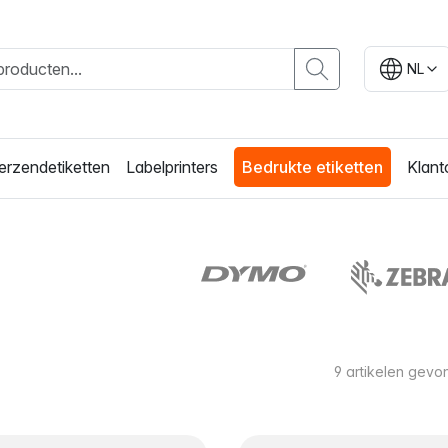
NL
erzendetiketten
Labelprinters
Bedrukte etiketten
Klant
9
artikelen gevo