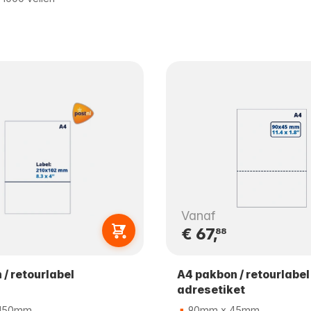
Vanaf
€ 67,
88
/ retourlabel
A4 pakbon / retourlabel
adresetiket
 150mm
90mm x 45mm