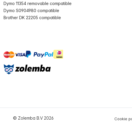
Dymo 11354 removable compatible
Dymo S0904980 compatible
Brother DK 22205 compatible
master
visa
ideal
paypal
On account
© Zolemba B.V 2026
Cookie po