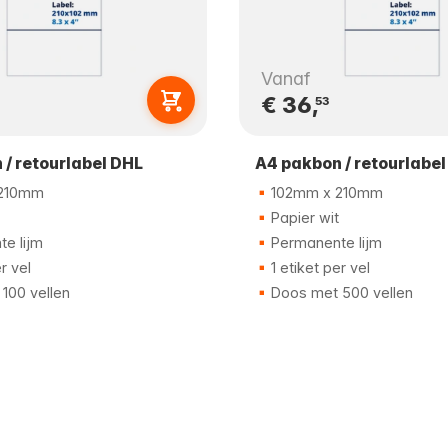
Vanaf
€ 36,
53
 / retourlabel DHL
A4 pakbon / retourlabe
210mm
102mm x 210mm
Papier wit
e lijm
Permanente lijm
r vel
1 etiket per vel
100 vellen
Doos met 500 vellen