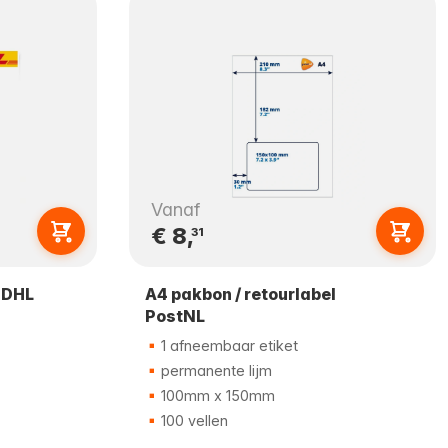
Vanaf
€ 8,
31
l DHL
A4 pakbon / retourlabel
PostNL
1 afneembaar etiket
permanente lijm
100mm x 150mm
100 vellen