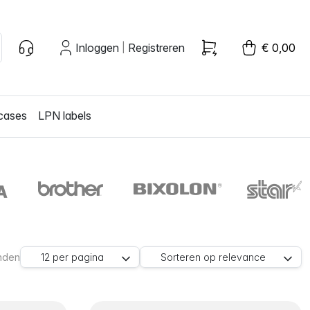
Inloggen
Registreren
€ 0,00
|
cases
LPN labels
nden
12
per pagina
Sorteren op
relevance