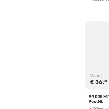
Vanaf
€ 36,
53
A4 pakbon 
PostNL
100mm x