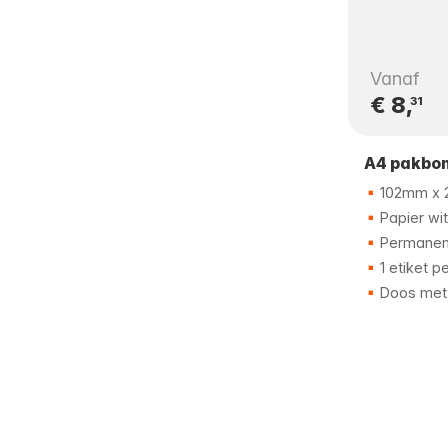
Vanaf
€ 8,
31
A4 pakbon
102mm x 
Papier wit
Permanent
1 etiket pe
Doos met 