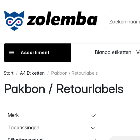
Blanco etiketten
V
Assortiment
Start
A4 Etiketten
Pakbon / Retourlabels
Pakbon / Retourlabels
Merk
Toepassingen
Etiketten per vel