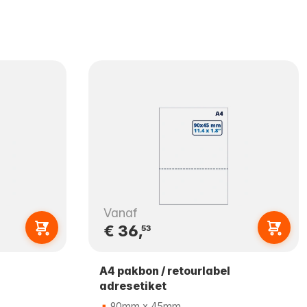
Vanaf
€ 36,
53
A4 pakbon / retourlabel
adresetiket
90mm x 45mm