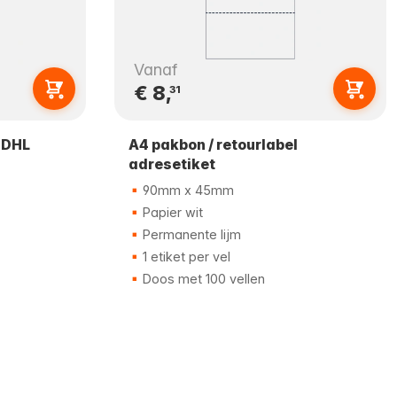
Vanaf
€ 8,
31
l DHL
A4 pakbon / retourlabel
adresetiket
90mm x 45mm
Papier wit
Permanente lijm
1 etiket per vel
Doos met 100 vellen