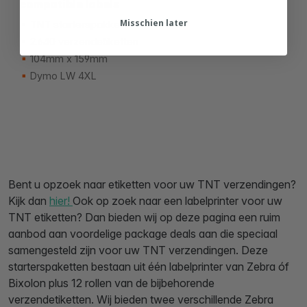
compatible labels
Misschien later
TNT starterspakket
2.640 verzendetiketten
104mm x 159mm
Dymo LW 4XL
Bent u opzoek naar etiketten voor uw TNT verzendingen?
Kijk dan
hier!
Ook op zoek naar een labelprinter voor uw
TNT etiketten? Dan bieden wij op deze pagina een ruim
aanbod aan voordelige package deals aan die speciaal
samengesteld zijn voor uw TNT verzendingen. Deze
starterspaketten bestaan uit één labelprinter van Zebra óf
Bixolon plus 12 rollen van de bijbehorende
verzendetiketten. Wij bieden twee verschillende Zebra