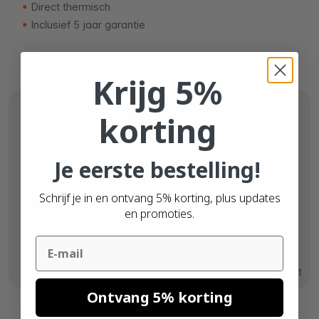
Direct thermisch
Inclusief 5 jaar garantie
Krijg 5%
korting
Je eerste bestelling!
Schrijf je in en ontvang 5% korting, plus updates
en promoties.
Email
Vanaf
€ 377,
60
Uitverkocht
Ontvang 5% korting
Dymo LW 4XL + 12 Dymo S0904980