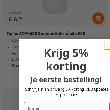
Vanaf
€ 6,
29
Dymo S0904980 compatible labels GLS
104mm x 159mm
Direct thermisch (top)
Krijg 5%
Permanente lijm
220 etiketten
korting
25mm kern
Je eerste bestelling!
Schrijf je in en ontvang 5% korting, plus updates
en promoties.
Email