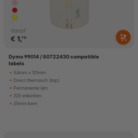
Vanaf
€ 1,
70
Dymo 99014 / S0722430 compatible
labels
54mm x 101mm
Direct thermisch (top)
Permanente lijm
220 etiketten
25mm kern