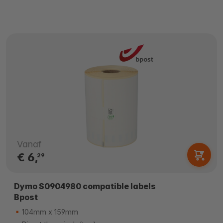
Vanaf
€ 6,
29
Dymo S0904980 compatible labels
Bpost
104mm x 159mm