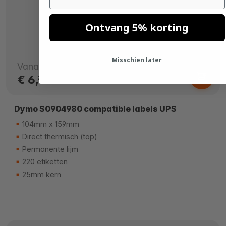
Ontvang 5% korting
Misschien later
Vanaf
€ 6,
29
Dymo S0904980 compatible labels UPS
104mm x 159mm
Direct thermisch (top)
Permanente lijm
220 etiketten
25mm kern