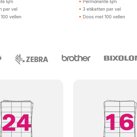
e lijm
Permanente lijm
n per vel
3 etiketten per vel
100 vellen
Doos met 100 vellen