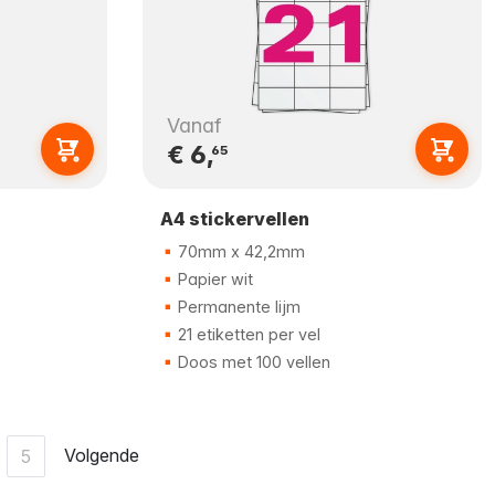
Vanaf
€ 6,
65
A4 stickervellen
70mm x 42,2mm
Papier wit
Permanente lijm
21 etiketten per vel
Doos met 100 vellen
Volgende
5