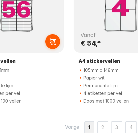
Vanaf
€ 54,
30
rvellen
A4 stickervellen
21mm
105mm x 148mm
Papier wit
e lijm
Permanente lijm
en per vel
4 etiketten per vel
100 vellen
Doos met 1000 vellen
Vorige
1
2
3
4