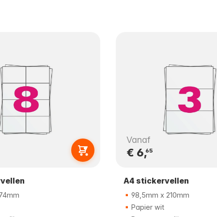
Vanaf
€ 6,
65
rvellen
A4 stickervellen
 74mm
98,5mm x 210mm
Papier wit