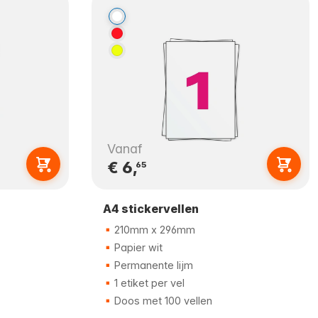
Vanaf
€ 6,
65
A4 stickervellen
210mm x 296mm
Papier wit
Permanente lijm
1 etiket per vel
Doos met 100 vellen