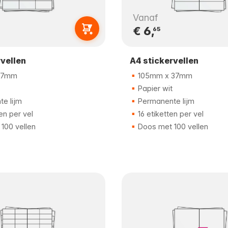
Vanaf
€ 6,
65
rvellen
A4 stickervellen
37mm
105mm x 37mm
Papier wit
e lijm
Permanente lijm
en per vel
16 etiketten per vel
100 vellen
Doos met 100 vellen