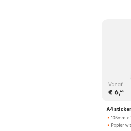
Vanaf
€ 6,
65
A4 sticke
105mm x
Papier wit