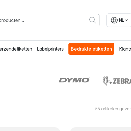
NL
erzendetiketten
Labelprinters
Bedrukte etiketten
Klant
55
artikelen gevo