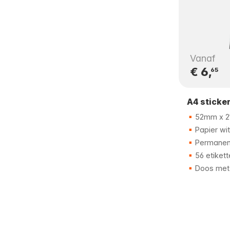
Vanaf
€ 6,
65
A4 sticke
52mm x 
Papier wit
Permanent
56 etikett
Doos met 