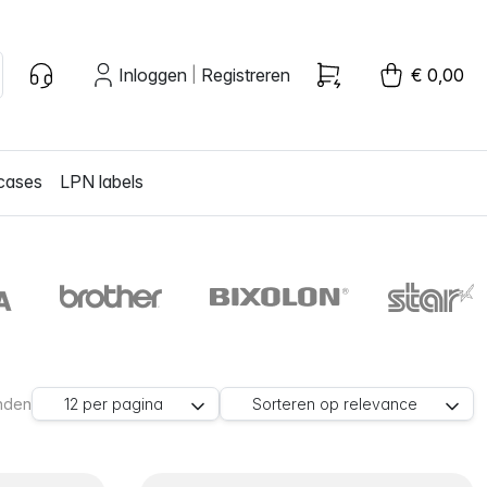
Inloggen
Registreren
€ 0,00
|
cases
LPN labels
nden
12
per pagina
Sorteren op
relevance