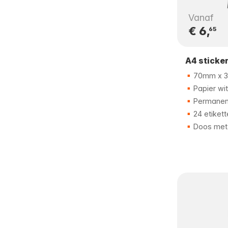
Vanaf
€ 6,
65
A4 sticke
70mm x 
Papier wit
Permanent
24 etikett
Doos met 