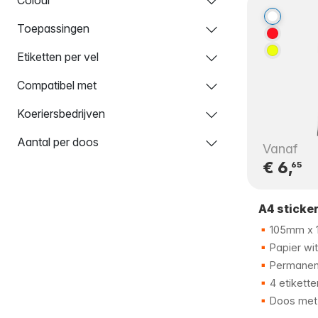
Toepassingen
Etiketten per vel
Compatibel met
Koeriersbedrijven
Aantal per doos
Vanaf
€ 6,
65
A4 sticke
105mm x
Papier wit
Permanent
4 etikette
Doos met 