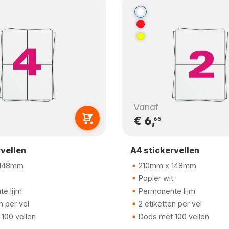
Vanaf
€ 6,
65
rvellen
A4 stickervellen
 148mm
210mm x 148mm
Papier wit
e lijm
Permanente lijm
n per vel
2 etiketten per vel
100 vellen
Doos met 100 vellen